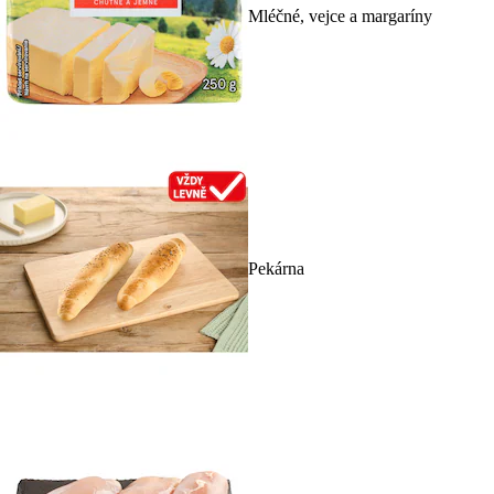
Mléčné, vejce a margaríny
Pekárna