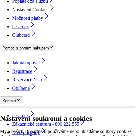
Poplatek za službu
Nastavení Cookies
Možnosti platby
itesco.cz
Clubcard
Pomoc s prvním nákupem
Jak nakupovat
Registrace
Rezervace času
Oblíbené
Kontakt
itesco.cz
Nastavení soukromí a cookies
Zákaznické centrum - 800 222 555
My a našich 18 partnerů používáme nebo ukládáme soubory cookies,
Naše obchody