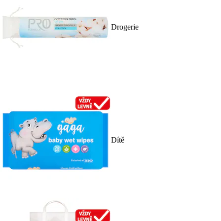
Drogerie
Dítě