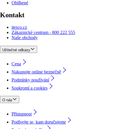
Oblíbené
Kontakt
itesco.cz
Zákaznické centrum - 800 222 555
Naše obchody
Užitečné odkazy
Cena
Nakupujte online bezpečně
Podmínky používání
Soukromí a cookies
O nás
Přístupnost
Podívejte se, kam doručujeme