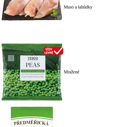
Maso a lahůdky
Mražené