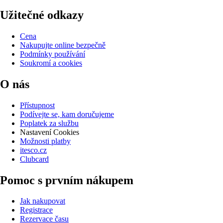
Užitečné odkazy
Cena
Nakupujte online bezpečně
Podmínky používání
Soukromí a cookies
O nás
Přístupnost
Podívejte se, kam doručujeme
Poplatek za službu
Nastavení Cookies
Možnosti platby
itesco.cz
Clubcard
Pomoc s prvním nákupem
Jak nakupovat
Registrace
Rezervace času