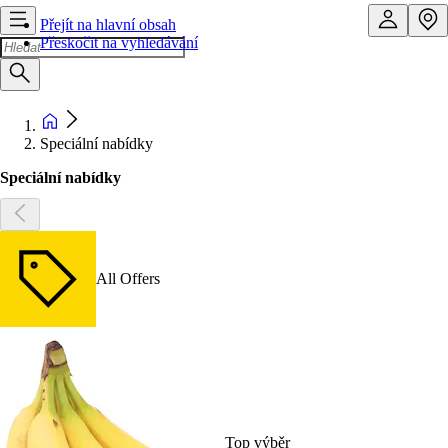
Přejít na hlavní obsah
Přeskočit na vyhledávání
Speciální nabídky
Speciální nabídky
All Offers
Top výběr