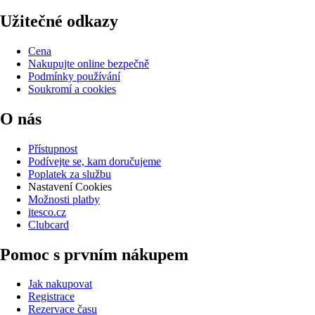
Užitečné odkazy
Cena
Nakupujte online bezpečně
Podmínky používání
Soukromí a cookies
O nás
Přístupnost
Podívejte se, kam doručujeme
Poplatek za službu
Nastavení Cookies
Možnosti platby
itesco.cz
Clubcard
Pomoc s prvním nákupem
Jak nakupovat
Registrace
Rezervace času