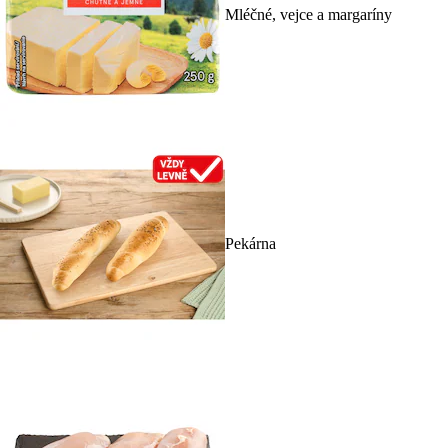
Mléčné, vejce a margaríny
Pekárna