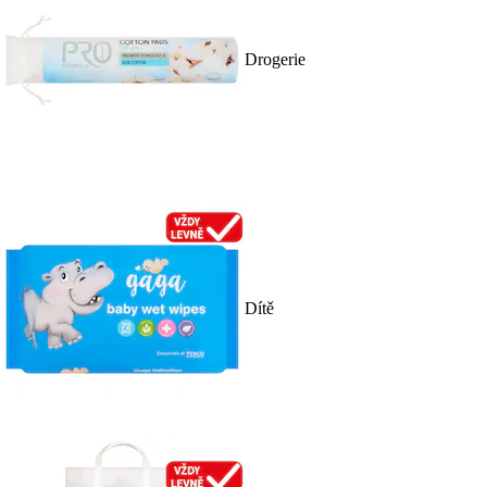
Drogerie
Dítě