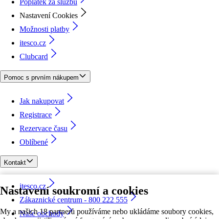
Poplatek za službu
Nastavení Cookies
Možnosti platby
itesco.cz
Clubcard
Pomoc s prvním nákupem
Jak nakupovat
Registrace
Rezervace času
Oblíbené
Kontakt
itesco.cz
Nastavení soukromí a cookies
Zákaznické centrum - 800 222 555
My a našich 18 partnerů používáme nebo ukládáme soubory cookies,
Naše obchody