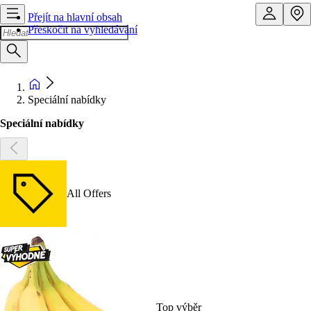
Přejít na hlavní obsah
Přeskočit na vyhledávání
Speciální nabídky
Speciální nabídky
All Offers
Top výběr