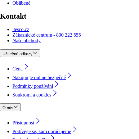
Oblíbené
Kontakt
itesco.cz
Zákaznické centrum - 800 222 555
Naše obchody
Užitečné odkazy
Cena
Nakupujte online bezpečně
Podmínky používání
Soukromí a cookies
O nás
Přístupnost
Podívejte se, kam doručujeme