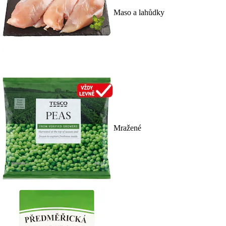
Maso a lahůdky
Mražené