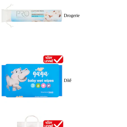
Drogerie
Dítě