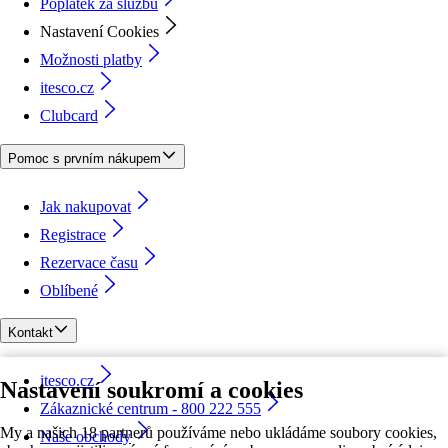
Poplatek za službu
Nastavení Cookies
Možnosti platby
itesco.cz
Clubcard
Pomoc s prvním nákupem
Jak nakupovat
Registrace
Rezervace času
Oblíbené
Kontakt
itesco.cz
Nastavení soukromí a cookies
Zákaznické centrum - 800 222 555
My a našich 18 partnerů používáme nebo ukládáme soubory cookies,
Naše obchody