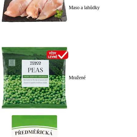
Maso a lahůdky
Mražené