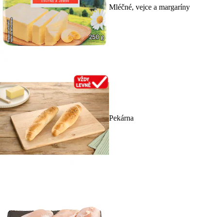
Mléčné, vejce a margaríny
Pekárna