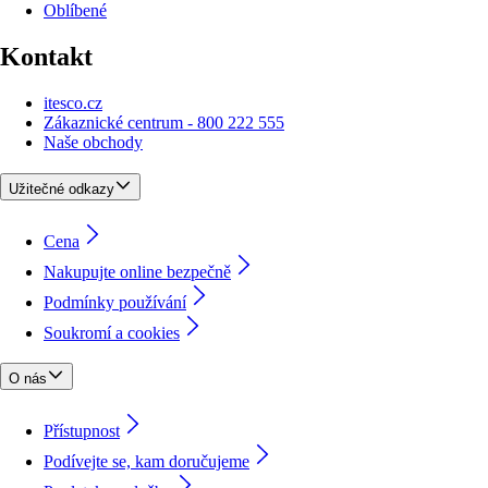
Oblíbené
Kontakt
itesco.cz
Zákaznické centrum - 800 222 555
Naše obchody
Užitečné odkazy
Cena
Nakupujte online bezpečně
Podmínky používání
Soukromí a cookies
O nás
Přístupnost
Podívejte se, kam doručujeme