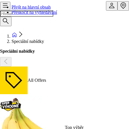
Přejít na hlavní obsah
Přeskočit na vyhledávání
Speciální nabídky
Speciální nabídky
All Offers
Top výběr