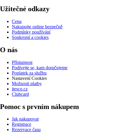
Užitečné odkazy
Cena
Nakupujte online bezpečně
Podmínky používání
Soukromí a cookies
O nás
Přístupnost
Podívejte se, kam doručujeme
Poplatek za službu
Nastavení Cookies
Možnosti platby
itesco.cz
Clubcard
Pomoc s prvním nákupem
Jak nakupovat
Registrace
Rezervace času