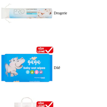
Drogerie
Dítě