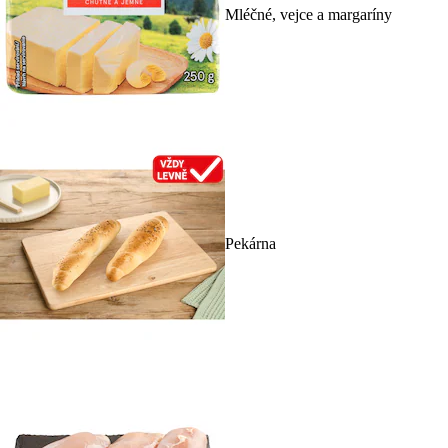
Mléčné, vejce a margaríny
Pekárna