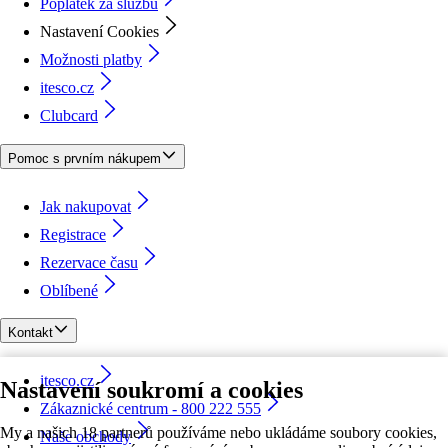
Poplatek za službu
Nastavení Cookies
Možnosti platby
itesco.cz
Clubcard
Pomoc s prvním nákupem
Jak nakupovat
Registrace
Rezervace času
Oblíbené
Kontakt
itesco.cz
Nastavení soukromí a cookies
Zákaznické centrum - 800 222 555
My a našich 18 partnerů používáme nebo ukládáme soubory cookies,
Naše obchody