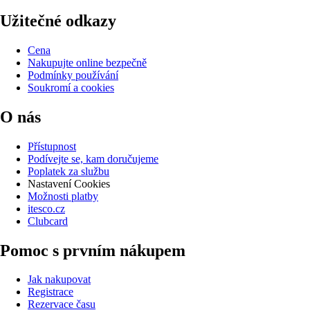
Užitečné odkazy
Cena
Nakupujte online bezpečně
Podmínky používání
Soukromí a cookies
O nás
Přístupnost
Podívejte se, kam doručujeme
Poplatek za službu
Nastavení Cookies
Možnosti platby
itesco.cz
Clubcard
Pomoc s prvním nákupem
Jak nakupovat
Registrace
Rezervace času