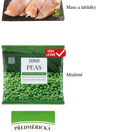
Maso a lahůdky
Mražené