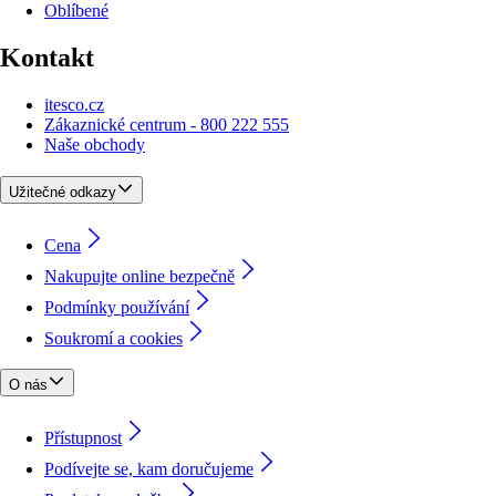
Oblíbené
Kontakt
itesco.cz
Zákaznické centrum - 800 222 555
Naše obchody
Užitečné odkazy
Cena
Nakupujte online bezpečně
Podmínky používání
Soukromí a cookies
O nás
Přístupnost
Podívejte se, kam doručujeme