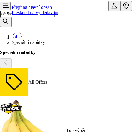
Přejít na hlavní obsah
Přeskočit na vyhledávání
Speciální nabídky
Speciální nabídky
All Offers
Top výběr