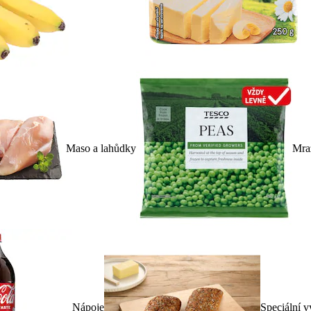
Maso a lahůdky
Mra
Nápoje
Speciální v