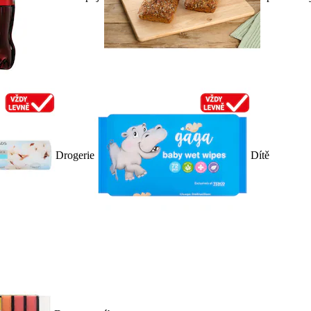
Drogerie
Dítě