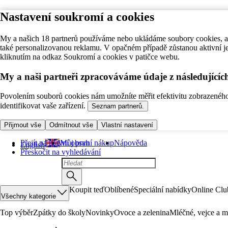
Nastavení soukromí a cookies
My a našich 18 partnerů používáme nebo ukládáme soubory cookies, ab
také personalizovanou reklamu. V opačném případě zůstanou aktivní j
kliknutím na odkaz Soukromí a cookies v patičce webu.
My a naši partneři zpracováváme údaje z následující
Povolením souborů cookies nám umožníte měřit efektivitu zobrazeného o
identifikovat vaše zařízení.
Seznam partnerů.
Přijmout vše
Odmítnout vše
Vlastní nastavení
Přejít na hlavní obsah
Můj první nákup
Nápověda
English
Přeskočit na vyhledávání
Koupit teď
Oblíbené
Speciální nabídky
Online Clu
Všechny kategorie
Top výběr
Zpátky do školy
Novinky
Ovoce a zelenina
Mléčné, vejce a m