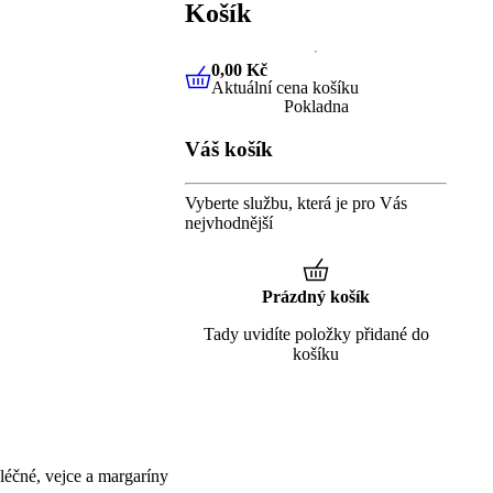
Košík
0,00 Kč
Aktuální cena košíku
0,00 Kč
Aktuální cena košíku
Pokladna
Váš košík
Vyberte službu, která je pro Vás
nejvhodnější
Prázdný košík
Tady uvidíte položky přidané do
košíku
éčné, vejce a margaríny