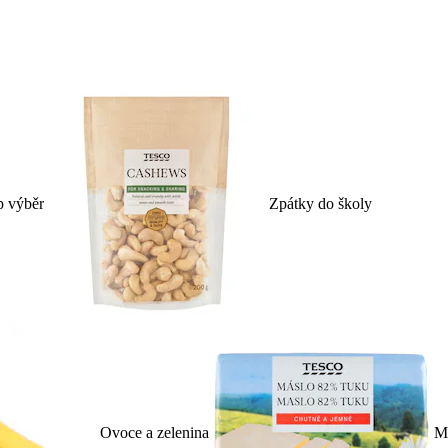
p výběr
Zpátky do školy
Ovoce a zelenina
Ml