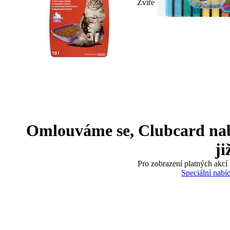
Zvíře
Omlouváme se, Clubcard nabíd
ji
Pro zobrazení platných akcí 
Speciální nabí