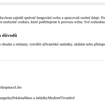
ychom zajistili správné fungování webu a zpracovali osobní údaje. P
en nezbytné cookies, které potřebujeme k provozu webu. Své rozhodnu
ch důvodů
bsahu a reklamy, vytvářet uživatelské statistiky, ukládat nebo přistup
b
Inspirace
Léto
argaríny
Pekárna
Maso a lahůdky
Mražené
Trvanlivé