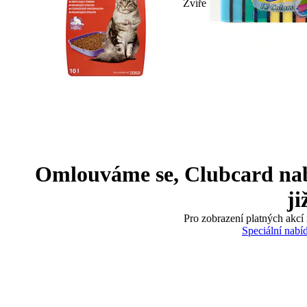
Zvíře
Omlouváme se, Clubcard nabíd
ji
Pro zobrazení platných akcí 
Speciální nabí