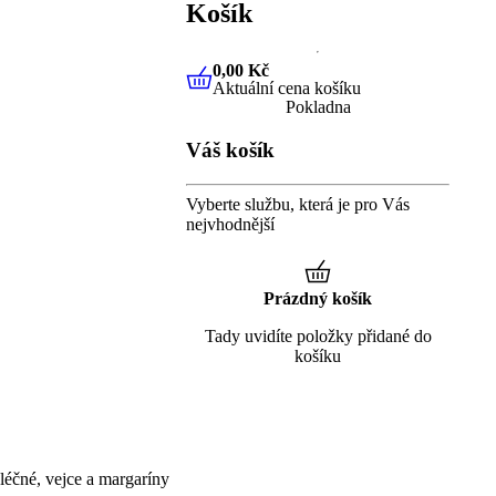
Košík
0,00 Kč
Aktuální cena košíku
0,00 Kč
Aktuální cena košíku
Pokladna
Váš košík
Vyberte službu, která je pro Vás
nejvhodnější
Prázdný košík
Tady uvidíte položky přidané do
košíku
éčné, vejce a margaríny