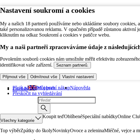
Nastavení soukromí a cookies
My a našich 18 partnerů používáme nebo ukládáme soubory cookies, ab
také personalizovanou reklamu. V opačném případě zůstanou aktivní j
kliknutím na odkaz Soukromí a cookies v patičce webu.
My a naši partneři zpracováváme údaje z následující
Povolením souborů cookies nám umožníte měřit efektivitu zobrazeného o
identifikovat vaše zařízení.
Seznam partnerů.
Přijmout vše
Odmítnout vše
Vlastní nastavení
Přejít na hlavní obsah
Můj první nákup
Nápověda
English
Přeskočit na vyhledávání
Koupit teď
Oblíbené
Speciální nabídky
Online Clu
Všechny kategorie
Top výběr
Zpátky do školy
Novinky
Ovoce a zelenina
Mléčné, vejce a m