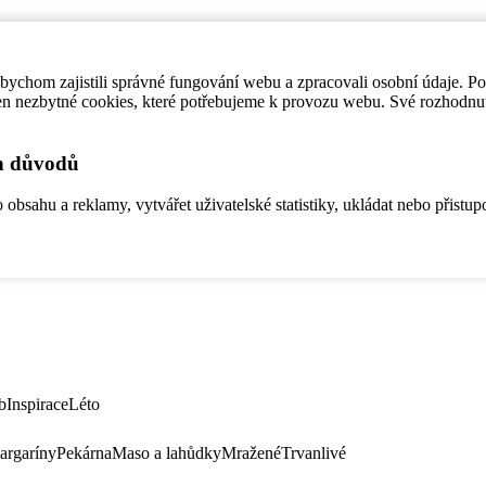
ychom zajistili správné fungování webu a zpracovali osobní údaje. P
en nezbytné cookies, které potřebujeme k provozu webu. Své rozhodnu
ch důvodů
bsahu a reklamy, vytvářet uživatelské statistiky, ukládat nebo přistup
b
Inspirace
Léto
argaríny
Pekárna
Maso a lahůdky
Mražené
Trvanlivé