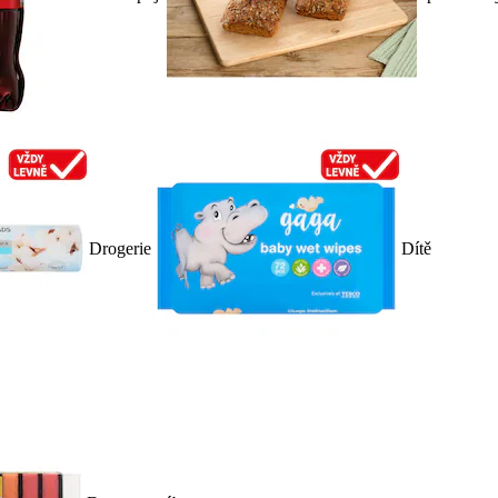
Drogerie
Dítě