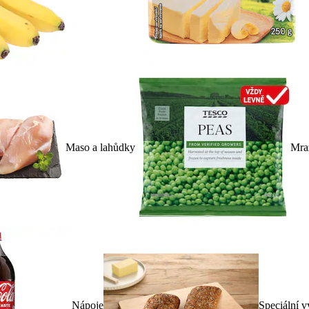
Maso a lahůdky
Mra
Nápoje
Speciální v