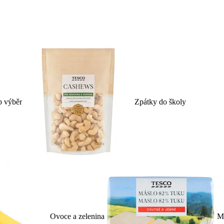
p výběr
Zpátky do školy
Ovoce a zelenina
Ml