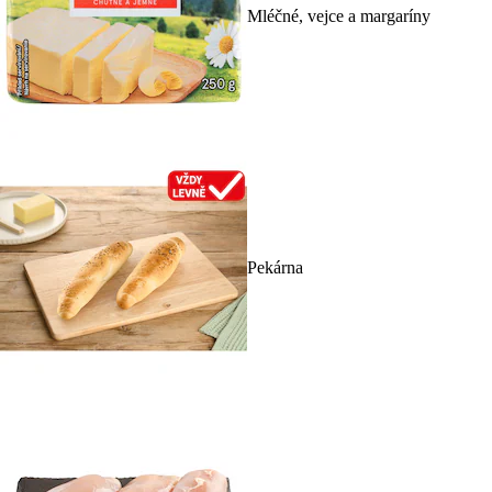
Mléčné, vejce a margaríny
Pekárna