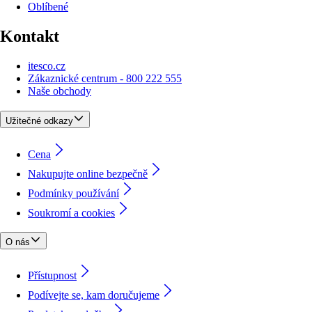
Oblíbené
Kontakt
itesco.cz
Zákaznické centrum - 800 222 555
Naše obchody
Užitečné odkazy
Cena
Nakupujte online bezpečně
Podmínky používání
Soukromí a cookies
O nás
Přístupnost
Podívejte se, kam doručujeme