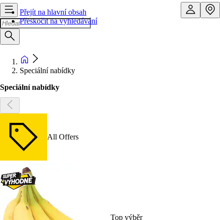
Přejít na hlavní obsah
Přeskočit na vyhledávání
Speciální nabídky
Speciální nabídky
All Offers
Top výběr