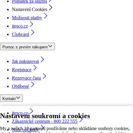
Poplatek za službu
Nastavení Cookies
Možnosti platby
itesco.cz
Clubcard
Pomoc s prvním nákupem
Jak nakupovat
Registrace
Rezervace času
Oblíbené
Kontakt
itesco.cz
Nastavení soukromí a cookies
Zákaznické centrum - 800 222 555
My a našich 18 partnerů používáme nebo ukládáme soubory cookies,
Naše obchody