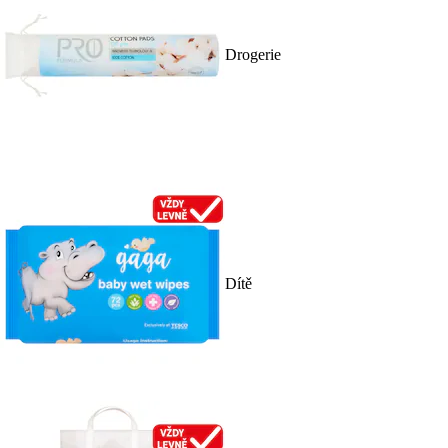
Drogerie
Dítě