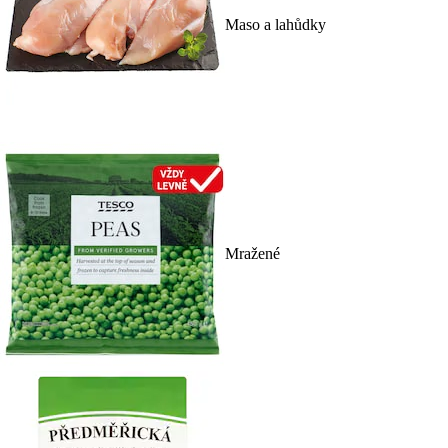
Maso a lahůdky
Mražené