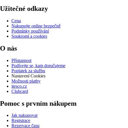
Užitečné odkazy
Cena
Nakupujte online bezpečně
Podmínky používání
Soukromí a cookies
O nás
Přístupnost
Podívejte se, kam doručujeme
Poplatek za službu
Nastavení Cookies
Možnosti platby
itesco.cz
Clubcard
Pomoc s prvním nákupem
Jak nakupovat
Registrace
Rezervace času