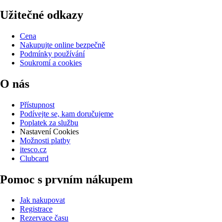
Užitečné odkazy
Cena
Nakupujte online bezpečně
Podmínky používání
Soukromí a cookies
O nás
Přístupnost
Podívejte se, kam doručujeme
Poplatek za službu
Nastavení Cookies
Možnosti platby
itesco.cz
Clubcard
Pomoc s prvním nákupem
Jak nakupovat
Registrace
Rezervace času