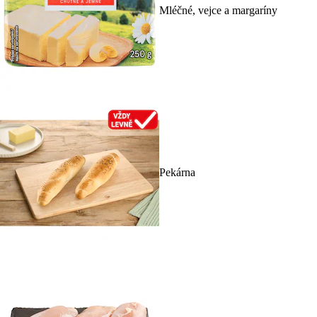
Mléčné, vejce a margaríny
Pekárna