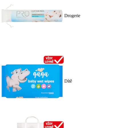
Drogerie
Dítě