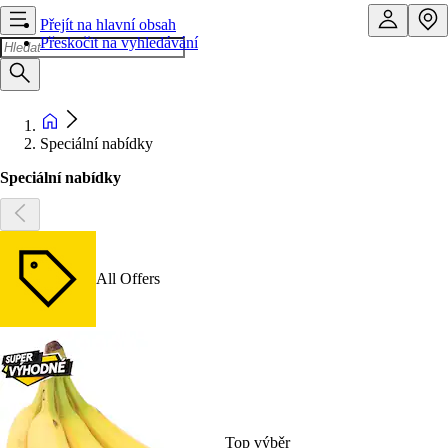
Přejít na hlavní obsah
Přeskočit na vyhledávání
Speciální nabídky
Speciální nabídky
All Offers
Top výběr