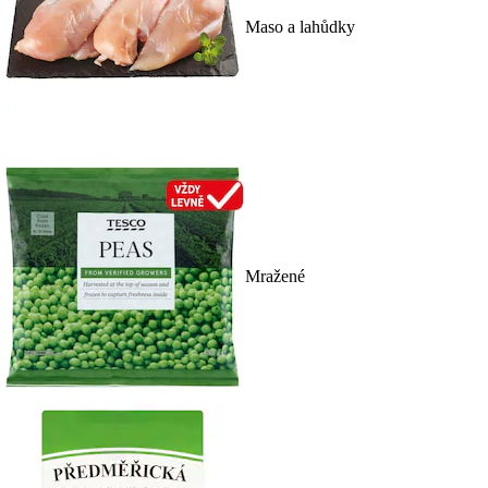
Maso a lahůdky
Mražené