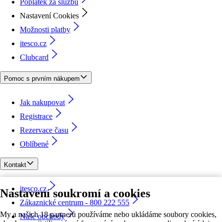
Poplatek za službu
Nastavení Cookies
Možnosti platby
itesco.cz
Clubcard
Pomoc s prvním nákupem
Jak nakupovat
Registrace
Rezervace času
Oblíbené
Kontakt
itesco.cz
Nastavení soukromí a cookies
Zákaznické centrum - 800 222 555
My a našich 18 partnerů používáme nebo ukládáme soubory cookies,
Naše obchody