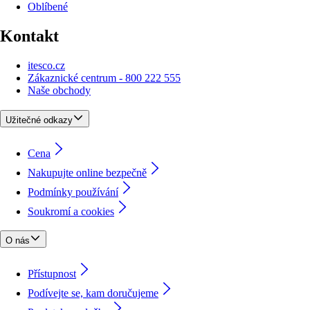
Oblíbené
Kontakt
itesco.cz
Zákaznické centrum - 800 222 555
Naše obchody
Užitečné odkazy
Cena
Nakupujte online bezpečně
Podmínky používání
Soukromí a cookies
O nás
Přístupnost
Podívejte se, kam doručujeme