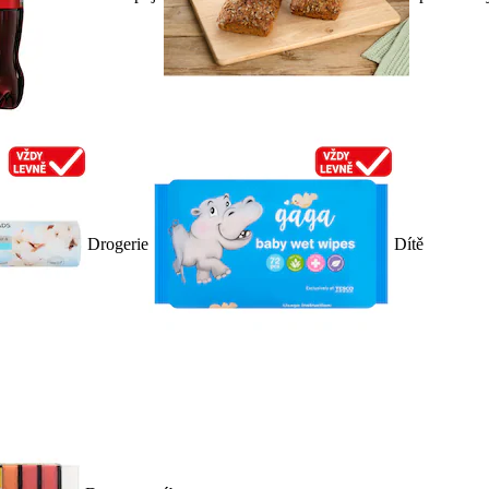
Drogerie
Dítě