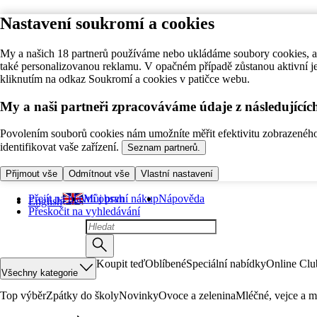
Nastavení soukromí a cookies
My a našich 18 partnerů používáme nebo ukládáme soubory cookies, ab
také personalizovanou reklamu. V opačném případě zůstanou aktivní j
kliknutím na odkaz Soukromí a cookies v patičce webu.
My a naši partneři zpracováváme údaje z následující
Povolením souborů cookies nám umožníte měřit efektivitu zobrazeného o
identifikovat vaše zařízení.
Seznam partnerů.
Přijmout vše
Odmítnout vše
Vlastní nastavení
Přejít na hlavní obsah
Můj první nákup
Nápověda
English
Přeskočit na vyhledávání
Koupit teď
Oblíbené
Speciální nabídky
Online Clu
Všechny kategorie
Top výběr
Zpátky do školy
Novinky
Ovoce a zelenina
Mléčné, vejce a m