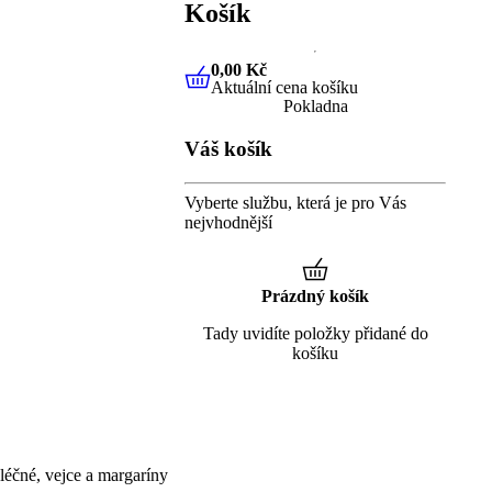
Košík
0,00 Kč
Aktuální cena košíku
0,00 Kč
Aktuální cena košíku
Pokladna
Váš košík
Vyberte službu, která je pro Vás
nejvhodnější
Prázdný košík
Tady uvidíte položky přidané do
košíku
éčné, vejce a margaríny