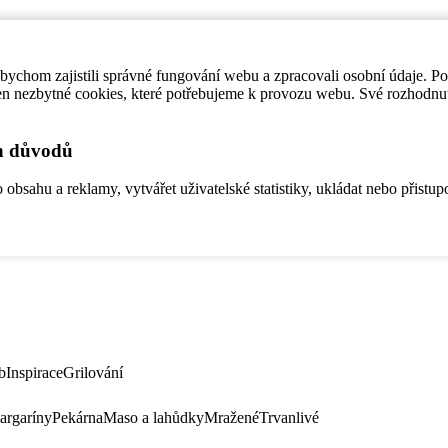
ychom zajistili správné fungování webu a zpracovali osobní údaje. P
en nezbytné cookies, které potřebujeme k provozu webu. Své rozhodnu
ch důvodů
bsahu a reklamy, vytvářet uživatelské statistiky, ukládat nebo přistup
b
Inspirace
Grilování
argaríny
Pekárna
Maso a lahůdky
Mražené
Trvanlivé