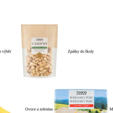
p výběr
Zpátky do školy
Ovoce a zelenina
Ml