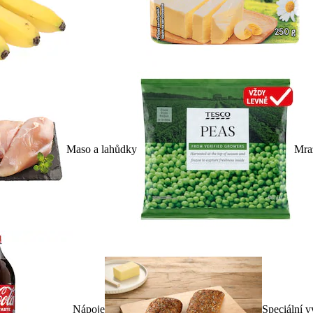
Maso a lahůdky
Mra
Nápoje
Speciální v