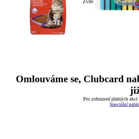
Zvíře
Omlouváme se, Clubcard nabíd
ji
Pro zobrazení platných akcí 
Speciální nabí