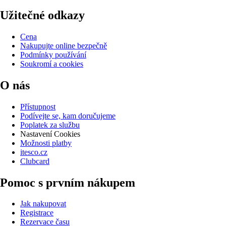
Užitečné odkazy
Cena
Nakupujte online bezpečně
Podmínky používání
Soukromí a cookies
O nás
Přístupnost
Podívejte se, kam doručujeme
Poplatek za službu
Nastavení Cookies
Možnosti platby
itesco.cz
Clubcard
Pomoc s prvním nákupem
Jak nakupovat
Registrace
Rezervace času