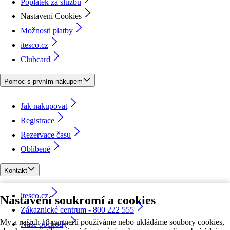
Poplatek za službu
Nastavení Cookies
Možnosti platby
itesco.cz
Clubcard
Pomoc s prvním nákupem
Jak nakupovat
Registrace
Rezervace času
Oblíbené
Kontakt
itesco.cz
Nastavení soukromí a cookies
Zákaznické centrum - 800 222 555
My a našich 18 partnerů používáme nebo ukládáme soubory cookies,
Naše obchody