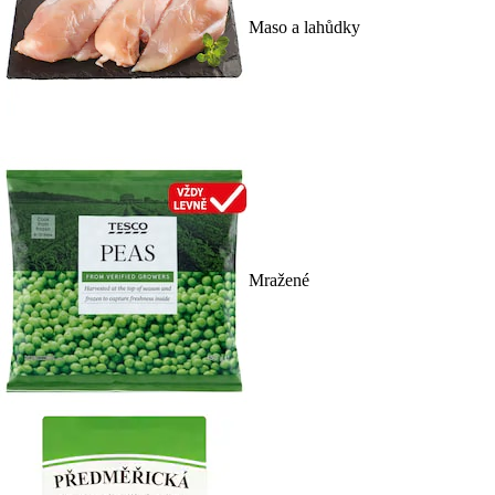
Maso a lahůdky
Mražené