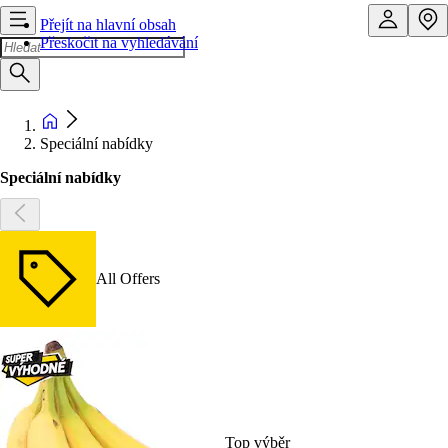
Přejít na hlavní obsah
Přeskočit na vyhledávání
Speciální nabídky
Speciální nabídky
All Offers
Top výběr