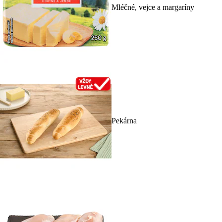
Mléčné, vejce a margaríny
Pekárna