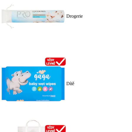
Drogerie
Dítě