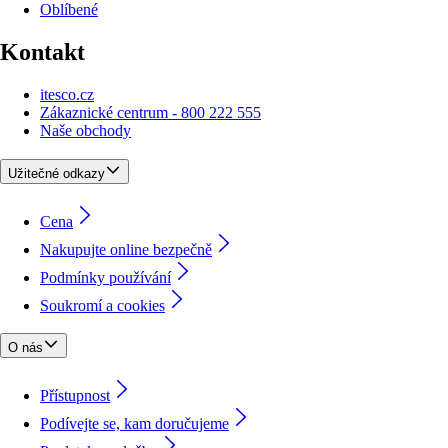
Oblíbené
Kontakt
itesco.cz
Zákaznické centrum - 800 222 555
Naše obchody
Užitečné odkazy
Cena
Nakupujte online bezpečně
Podmínky používání
Soukromí a cookies
O nás
Přístupnost
Podívejte se, kam doručujeme