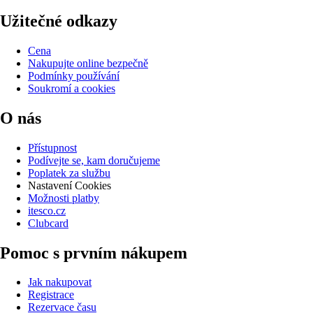
Užitečné odkazy
Cena
Nakupujte online bezpečně
Podmínky používání
Soukromí a cookies
O nás
Přístupnost
Podívejte se, kam doručujeme
Poplatek za službu
Nastavení Cookies
Možnosti platby
itesco.cz
Clubcard
Pomoc s prvním nákupem
Jak nakupovat
Registrace
Rezervace času