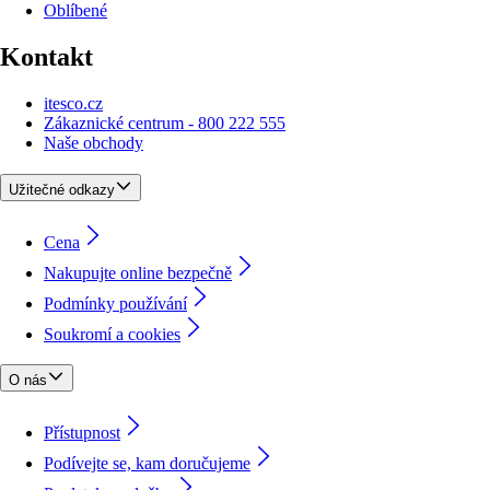
Oblíbené
Kontakt
itesco.cz
Zákaznické centrum - 800 222 555
Naše obchody
Užitečné odkazy
Cena
Nakupujte online bezpečně
Podmínky používání
Soukromí a cookies
O nás
Přístupnost
Podívejte se, kam doručujeme