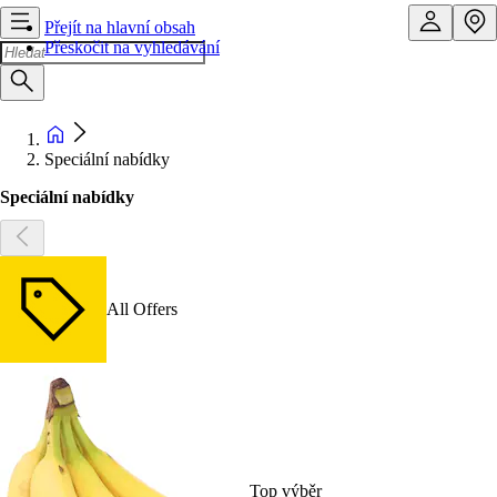
Přejít na hlavní obsah
Přeskočit na vyhledávání
Speciální nabídky
Speciální nabídky
All Offers
Top výběr