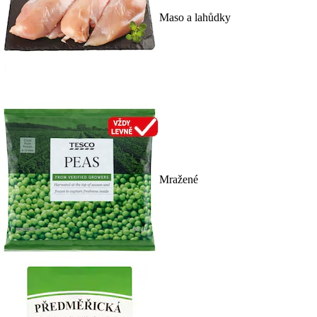
Maso a lahůdky
Mražené