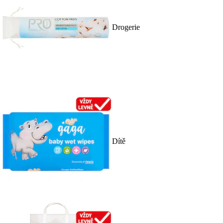
Drogerie
Dítě