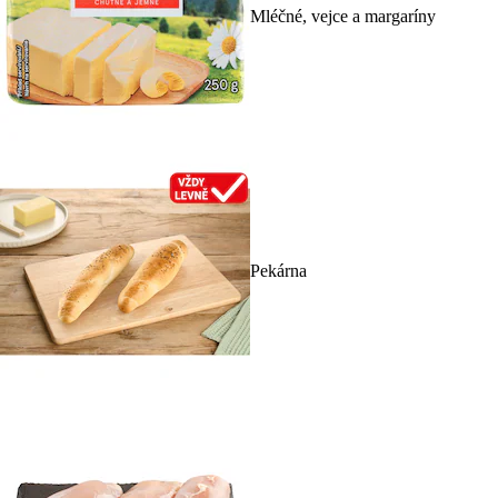
Mléčné, vejce a margaríny
Pekárna