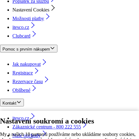
Poplatek za službu
Nastavení Cookies
Možnosti platby
itesco.cz
Clubcard
Pomoc s prvním nákupem
Jak nakupovat
Registrace
Rezervace času
Oblíbené
Kontakt
itesco.cz
Nastavení soukromí a cookies
Zákaznické centrum - 800 222 555
My a našich 18 partnerů používáme nebo ukládáme soubory cookies,
Naše obchody