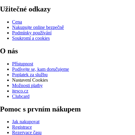
Užitečné odkazy
Cena
Nakupujte online bezpečně
Podmínky používání
Soukromí a cookies
O nás
Přístupnost
Podívejte se, kam doručujeme
Poplatek za službu
Nastavení Cookies
Možnosti platby
itesco.cz
Clubcard
Pomoc s prvním nákupem
Jak nakupovat
Registrace
Rezervace času