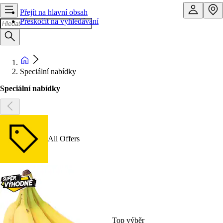
Přejít na hlavní obsah
Přeskočit na vyhledávání
Speciální nabídky
Speciální nabídky
All Offers
Top výběr