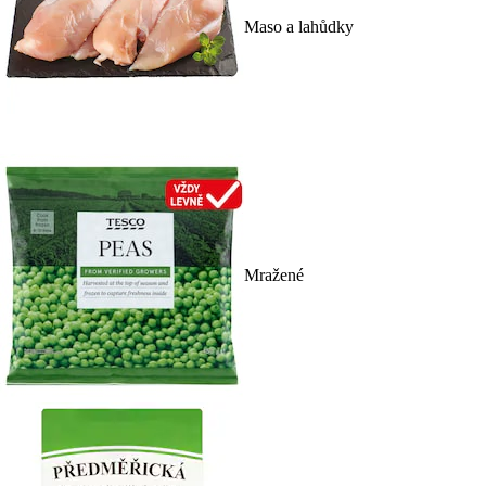
Maso a lahůdky
Mražené