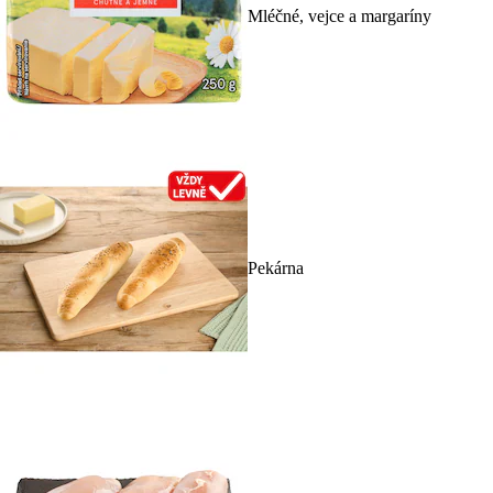
Mléčné, vejce a margaríny
Pekárna