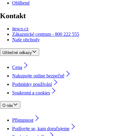
Oblíbené
Kontakt
itesco.cz
Zákaznické centrum - 800 222 555
Naše obchody
Užitečné odkazy
Cena
Nakupujte online bezpečně
Podmínky používání
Soukromí a cookies
O nás
Přístupnost
Podívejte se, kam doručujeme