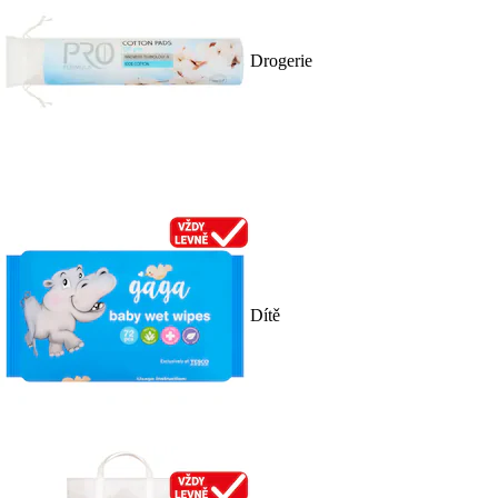
Drogerie
Dítě