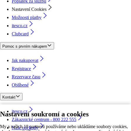
Poplatek za službu
Nastavení Cookies
Možnosti platby
itesco.cz
Clubcard
Pomoc s prvním nákupem
Jak nakupovat
Registrace
Rezervace času
Oblíbené
Kontakt
itesco.cz
Nastavení soukromí a cookies
Zákaznické centrum - 800 222 555
My a našich 18 partnerů používáme nebo ukládáme soubory cookies,
Naše obchody