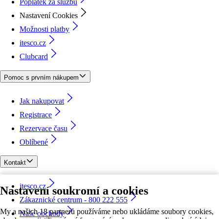
Poplatek za službu
Nastavení Cookies
Možnosti platby
itesco.cz
Clubcard
Pomoc s prvním nákupem
Jak nakupovat
Registrace
Rezervace času
Oblíbené
Kontakt
itesco.cz
Nastavení soukromí a cookies
Zákaznické centrum - 800 222 555
My a našich 18 partnerů používáme nebo ukládáme soubory cookies,
Naše obchody