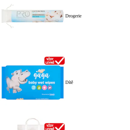
Drogerie
Dítě