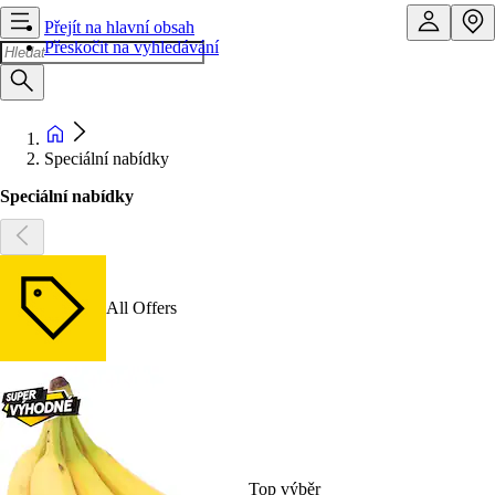
Přejít na hlavní obsah
Přeskočit na vyhledávání
Speciální nabídky
Speciální nabídky
All Offers
Top výběr