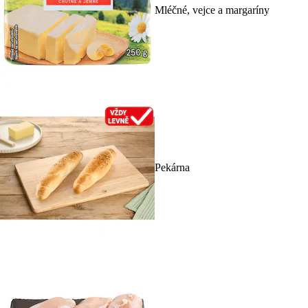
Mléčné, vejce a margaríny
Pekárna