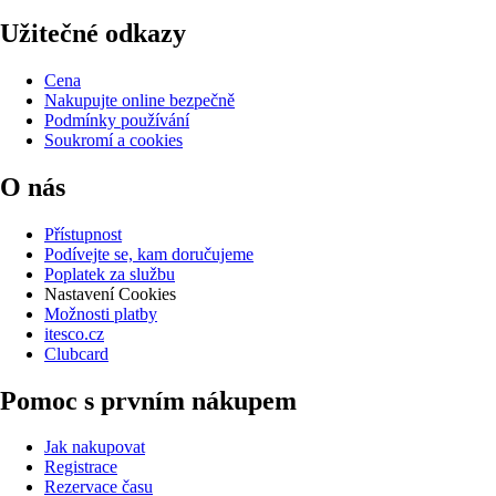
Užitečné odkazy
Cena
Nakupujte online bezpečně
Podmínky používání
Soukromí a cookies
O nás
Přístupnost
Podívejte se, kam doručujeme
Poplatek za službu
Nastavení Cookies
Možnosti platby
itesco.cz
Clubcard
Pomoc s prvním nákupem
Jak nakupovat
Registrace
Rezervace času