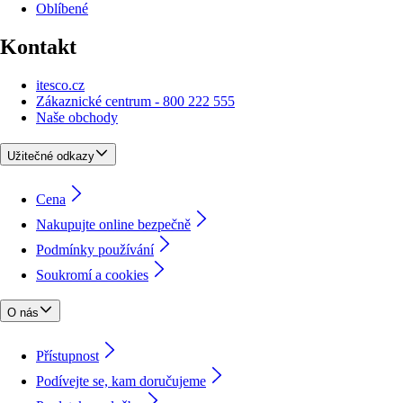
Oblíbené
Kontakt
itesco.cz
Zákaznické centrum - 800 222 555
Naše obchody
Užitečné odkazy
Cena
Nakupujte online bezpečně
Podmínky používání
Soukromí a cookies
O nás
Přístupnost
Podívejte se, kam doručujeme