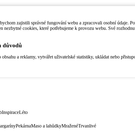
ychom zajistili správné fungování webu a zpracovali osobní údaje. P
en nezbytné cookies, které potřebujeme k provozu webu. Své rozhodnu
ch důvodů
bsahu a reklamy, vytvářet uživatelské statistiky, ukládat nebo přistup
b
Inspirace
Léto
argaríny
Pekárna
Maso a lahůdky
Mražené
Trvanlivé