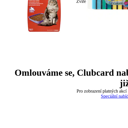
Zvíře
Omlouváme se, Clubcard nabíd
ji
Pro zobrazení platných akcí 
Speciální nabí