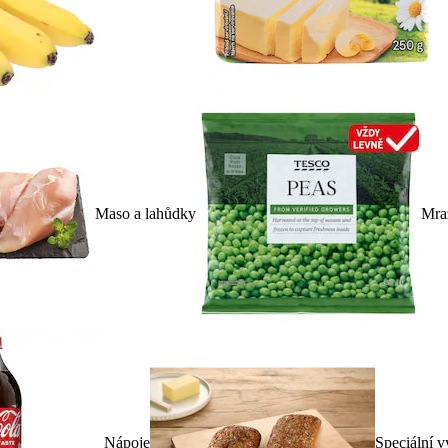
Maso a lahůdky
Mra
Nápoje
Speciální v