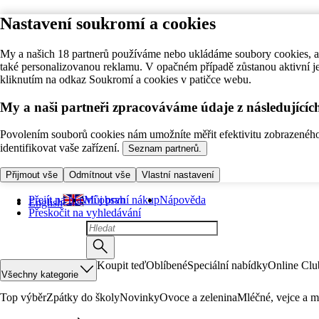
Nastavení soukromí a cookies
My a našich 18 partnerů používáme nebo ukládáme soubory cookies, ab
také personalizovanou reklamu. V opačném případě zůstanou aktivní j
kliknutím na odkaz Soukromí a cookies v patičce webu.
My a naši partneři zpracováváme údaje z následující
Povolením souborů cookies nám umožníte měřit efektivitu zobrazeného o
identifikovat vaše zařízení.
Seznam partnerů.
Přijmout vše
Odmítnout vše
Vlastní nastavení
Přejít na hlavní obsah
Můj první nákup
Nápověda
English
Přeskočit na vyhledávání
Koupit teď
Oblíbené
Speciální nabídky
Online Clu
Všechny kategorie
Top výběr
Zpátky do školy
Novinky
Ovoce a zelenina
Mléčné, vejce a m