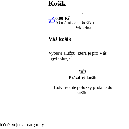
Košík
0,00 Kč
Aktuální cena košíku
0,00 Kč
Aktuální cena košíku
Pokladna
Váš košík
Vyberte službu, která je pro Vás
nejvhodnější
Prázdný košík
Tady uvidíte položky přidané do
košíku
éčné, vejce a margaríny