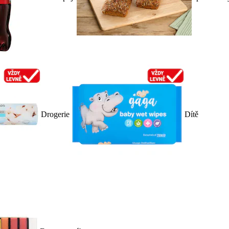
Drogerie
Dítě