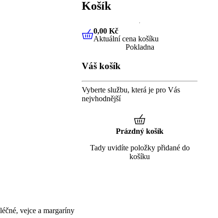
Košík
0,00 Kč
Aktuální cena košíku
0,00 Kč
Aktuální cena košíku
Pokladna
Váš košík
Vyberte službu, která je pro Vás
nejvhodnější
Prázdný košík
Tady uvidíte položky přidané do
košíku
éčné, vejce a margaríny