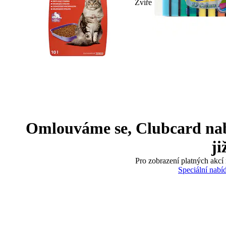
Zvíře
Omlouváme se, Clubcard nabíd
ji
Pro zobrazení platných akcí 
Speciální nabí