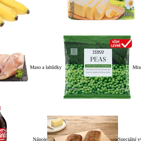
Maso a lahůdky
Mra
Nápoje
Speciální v