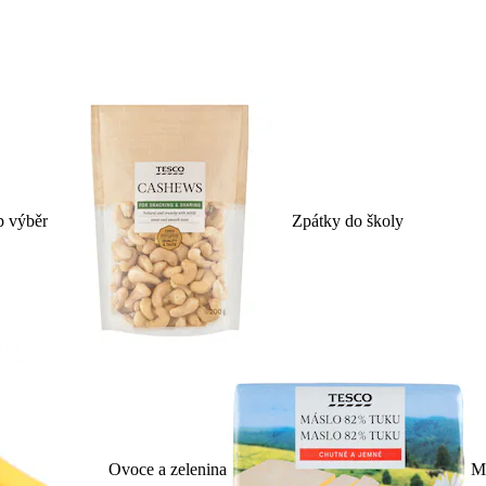
p výběr
Zpátky do školy
Ovoce a zelenina
Ml