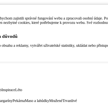
ychom zajistili správné fungování webu a zpracovali osobní údaje. P
en nezbytné cookies, které potřebujeme k provozu webu. Své rozhodnu
ch důvodů
bsahu a reklamy, vytvářet uživatelské statistiky, ukládat nebo přistup
b
Inspirace
Léto
argaríny
Pekárna
Maso a lahůdky
Mražené
Trvanlivé