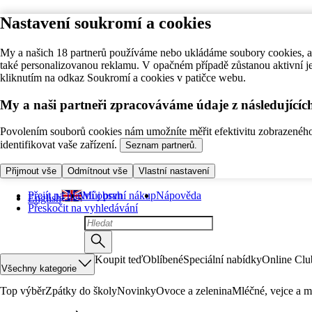
Nastavení soukromí a cookies
My a našich 18 partnerů používáme nebo ukládáme soubory cookies, ab
také personalizovanou reklamu. V opačném případě zůstanou aktivní j
kliknutím na odkaz Soukromí a cookies v patičce webu.
My a naši partneři zpracováváme údaje z následující
Povolením souborů cookies nám umožníte měřit efektivitu zobrazeného o
identifikovat vaše zařízení.
Seznam partnerů.
Přijmout vše
Odmítnout vše
Vlastní nastavení
Přejít na hlavní obsah
Můj první nákup
Nápověda
English
Přeskočit na vyhledávání
Koupit teď
Oblíbené
Speciální nabídky
Online Clu
Všechny kategorie
Top výběr
Zpátky do školy
Novinky
Ovoce a zelenina
Mléčné, vejce a m