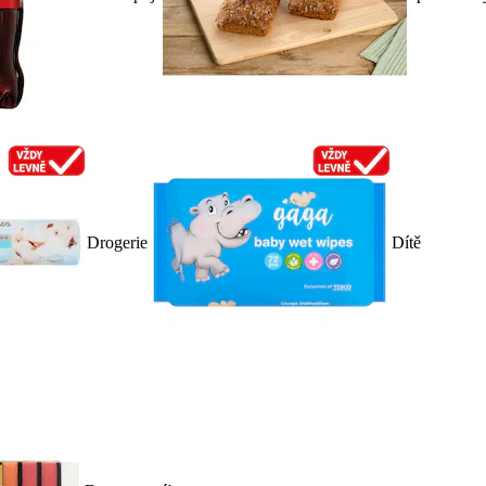
Drogerie
Dítě