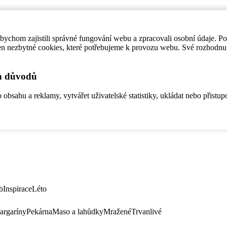
ychom zajistili správné fungování webu a zpracovali osobní údaje. P
en nezbytné cookies, které potřebujeme k provozu webu. Své rozhodnu
ch důvodů
bsahu a reklamy, vytvářet uživatelské statistiky, ukládat nebo přistup
b
Inspirace
Léto
argaríny
Pekárna
Maso a lahůdky
Mražené
Trvanlivé