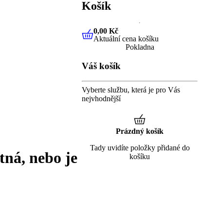
Košík
0,00 Kč
Aktuální cena košíku
0,00 Kč
Aktuální cena košíku
Pokladna
Váš košík
Vyberte službu, která je pro Vás
nejvhodnější
Prázdný košík
Tady uvidíte položky přidané do
tná, nebo je
košíku