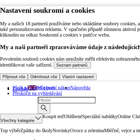
Nastavení soukromí a cookies
My a našich 18 partnerů používáme nebo ukládáme soubory cookies, ab
také personalizovanou reklamu. V opačném případě zůstanou aktivní j
kliknutím na odkaz Soukromí a cookies v patičce webu.
My a naši partneři zpracováváme údaje z následující
Povolením souborů cookies nám umožníte měřit efektivitu zobrazeného o
identifikovat vaše zařízení.
Seznam partnerů.
Přijmout vše
Odmítnout vše
Vlastní nastavení
Přejít na hlavní obsah
Můj první nákup
Nápověda
English
Přeskočit na vyhledávání
Koupit teď
Oblíbené
Speciální nabídky
Online Clu
Všechny kategorie
Top výběr
Zpátky do školy
Novinky
Ovoce a zelenina
Mléčné, vejce a m