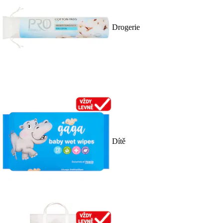
Drogerie
Dítě