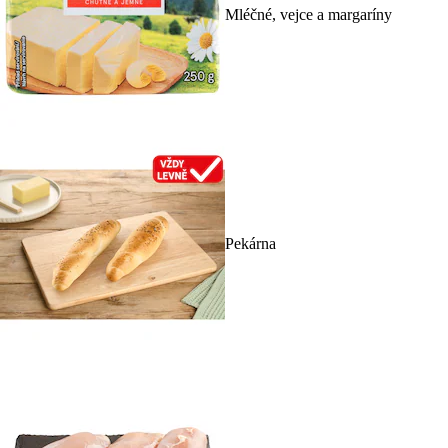
Mléčné, vejce a margaríny
Pekárna