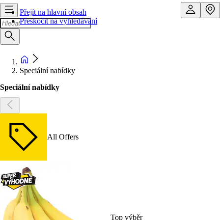
Přejít na hlavní obsah
Přeskočit na vyhledávání
Speciální nabídky
Speciální nabídky
All Offers
Top výběr