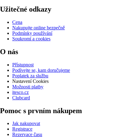
Užitečné odkazy
Cena
Nakupujte online bezpečně
Podmínky používání
Soukromí a cookies
O nás
Přístupnost
Podívejte se, kam doručujeme
Poplatek za službu
Nastavení Cookies
Možnosti platby
itesco.cz
Clubcard
Pomoc s prvním nákupem
Jak nakupovat
Registrace
Rezervace času