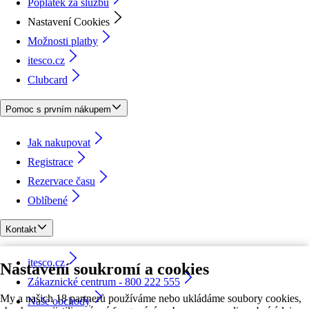
Poplatek za službu
Nastavení Cookies
Možnosti platby
itesco.cz
Clubcard
Pomoc s prvním nákupem
Jak nakupovat
Registrace
Rezervace času
Oblíbené
Kontakt
itesco.cz
Nastavení soukromí a cookies
Zákaznické centrum - 800 222 555
My a našich 18 partnerů používáme nebo ukládáme soubory cookies,
Naše obchody