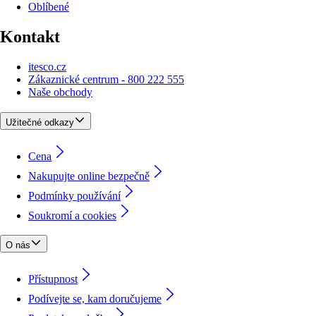
Oblíbené
Kontakt
itesco.cz
Zákaznické centrum - 800 222 555
Naše obchody
Užitečné odkazy
Cena
Nakupujte online bezpečně
Podmínky používání
Soukromí a cookies
O nás
Přístupnost
Podívejte se, kam doručujeme