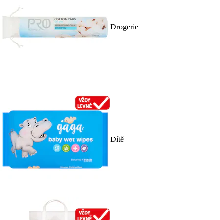
Drogerie
Dítě