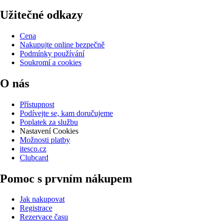
Užitečné odkazy
Cena
Nakupujte online bezpečně
Podmínky používání
Soukromí a cookies
O nás
Přístupnost
Podívejte se, kam doručujeme
Poplatek za službu
Nastavení Cookies
Možnosti platby
itesco.cz
Clubcard
Pomoc s prvním nákupem
Jak nakupovat
Registrace
Rezervace času