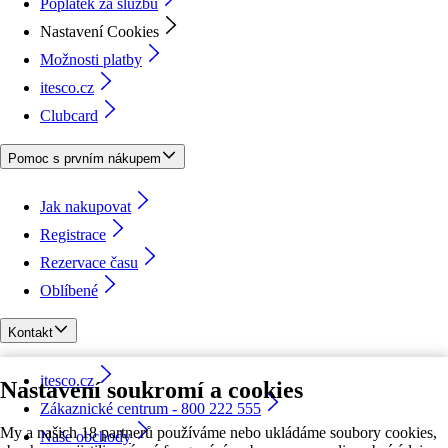
Poplatek za službu
Nastavení Cookies
Možnosti platby
itesco.cz
Clubcard
Pomoc s prvním nákupem
Jak nakupovat
Registrace
Rezervace času
Oblíbené
Kontakt
itesco.cz
Nastavení soukromí a cookies
Zákaznické centrum - 800 222 555
My a našich 18 partnerů používáme nebo ukládáme soubory cookies,
Naše obchody