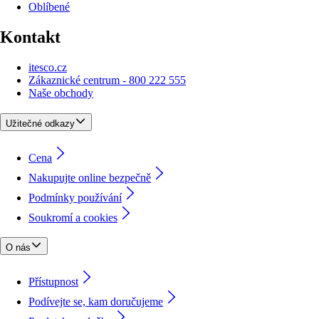
Oblíbené
Kontakt
itesco.cz
Zákaznické centrum - 800 222 555
Naše obchody
Užitečné odkazy
Cena
Nakupujte online bezpečně
Podmínky používání
Soukromí a cookies
O nás
Přístupnost
Podívejte se, kam doručujeme