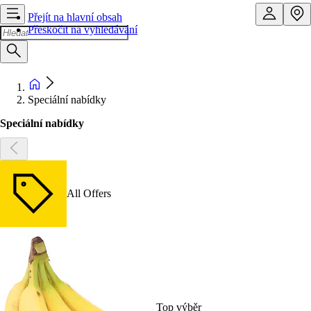
Přejít na hlavní obsah
Přeskočit na vyhledávání
Speciální nabídky
Speciální nabídky
All Offers
Top výběr