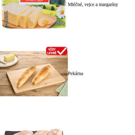
Mléčné, vejce a margaríny
Pekárna