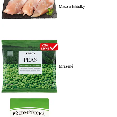
Maso a lahůdky
Mražené