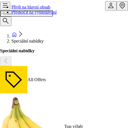
Přejít na hlavní obsah
Přeskočit na vyhledávání
Speciální nabídky
Speciální nabídky
All Offers
Top výběr