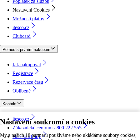
Poplatek za službu
Nastavení Cookies
Možnosti platby
itesco.cz
Clubcard
Pomoc s prvním nákupem
Jak nakupovat
Registrace
Rezervace času
Oblíbené
Kontakt
itesco.cz
Nastavení soukromí a cookies
Zákaznické centrum - 800 222 555
My a našich 18 partnerů používáme nebo ukládáme soubory cookies,
Naše obchody