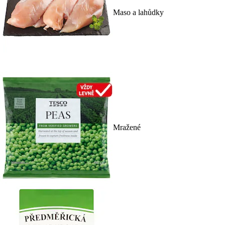
Maso a lahůdky
Mražené