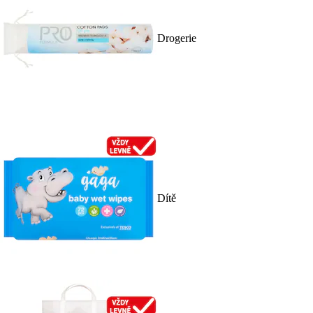
Drogerie
Dítě