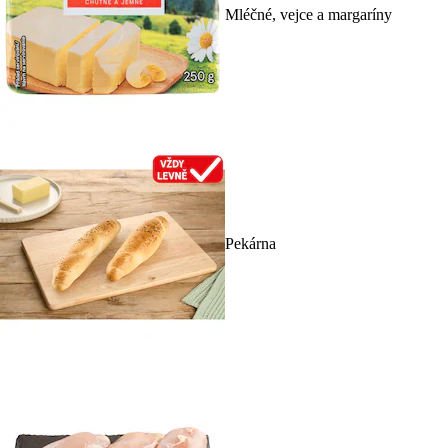
Mléčné, vejce a margaríny
Pekárna