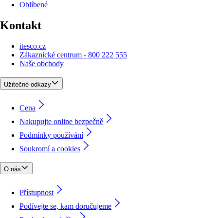
Oblíbené
Kontakt
itesco.cz
Zákaznické centrum - 800 222 555
Naše obchody
Užitečné odkazy
Cena
Nakupujte online bezpečně
Podmínky používání
Soukromí a cookies
O nás
Přístupnost
Podívejte se, kam doručujeme