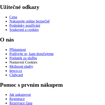
Užitečné odkazy
Cena
Nakupujte online bezpečně
Podmínky používání
Soukromí a cookies
O nás
Přístupnost
Podívejte se, kam doručujeme
Poplatek za službu
Nastavení Cookies
Možnosti platby
itesco.cz
Clubcard
Pomoc s prvním nákupem
Jak nakupovat
Registrace
Rezervace času