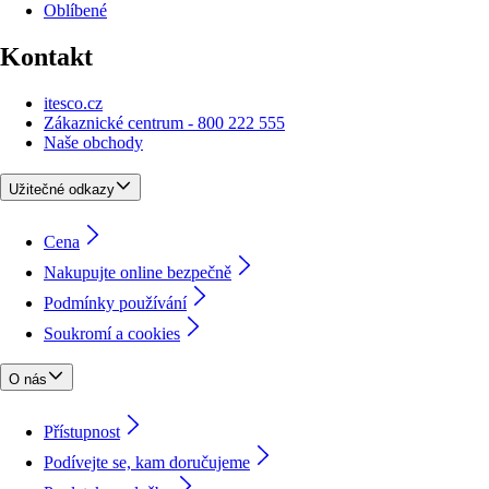
Oblíbené
Kontakt
itesco.cz
Zákaznické centrum - 800 222 555
Naše obchody
Užitečné odkazy
Cena
Nakupujte online bezpečně
Podmínky používání
Soukromí a cookies
O nás
Přístupnost
Podívejte se, kam doručujeme