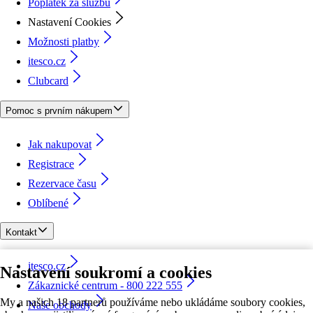
Poplatek za službu
Nastavení Cookies
Možnosti platby
itesco.cz
Clubcard
Pomoc s prvním nákupem
Jak nakupovat
Registrace
Rezervace času
Oblíbené
Kontakt
itesco.cz
Nastavení soukromí a cookies
Zákaznické centrum - 800 222 555
My a našich 18 partnerů používáme nebo ukládáme soubory cookies,
Naše obchody