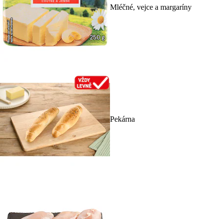
Mléčné, vejce a margaríny
Pekárna