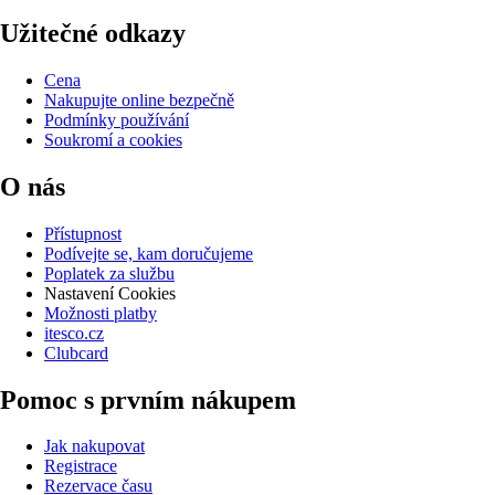
Užitečné odkazy
Cena
Nakupujte online bezpečně
Podmínky používání
Soukromí a cookies
O nás
Přístupnost
Podívejte se, kam doručujeme
Poplatek za službu
Nastavení Cookies
Možnosti platby
itesco.cz
Clubcard
Pomoc s prvním nákupem
Jak nakupovat
Registrace
Rezervace času