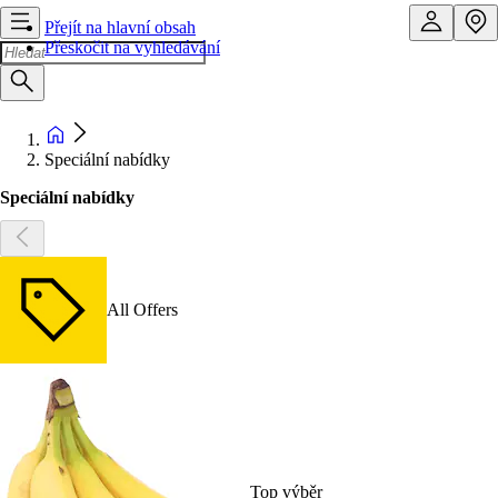
Přejít na hlavní obsah
Přeskočit na vyhledávání
Speciální nabídky
Speciální nabídky
All Offers
Top výběr