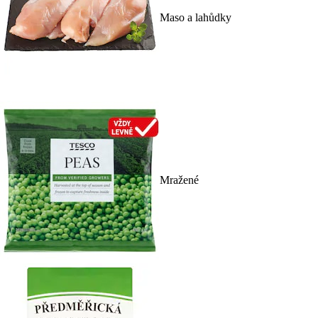
Maso a lahůdky
Mražené