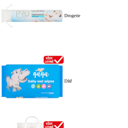
Drogerie
Dítě