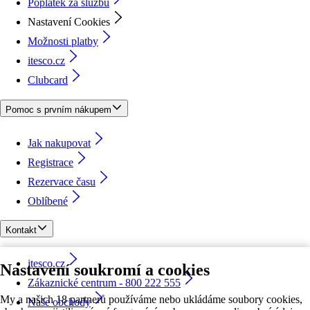
Poplatek za službu
Nastavení Cookies
Možnosti platby
itesco.cz
Clubcard
Pomoc s prvním nákupem
Jak nakupovat
Registrace
Rezervace času
Oblíbené
Kontakt
itesco.cz
Nastavení soukromí a cookies
Zákaznické centrum - 800 222 555
My a našich 18 partnerů používáme nebo ukládáme soubory cookies,
Naše obchody