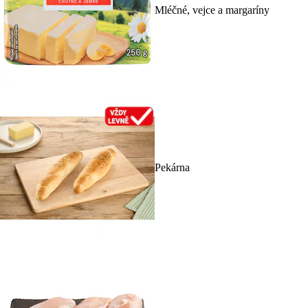
Mléčné, vejce a margaríny
Pekárna