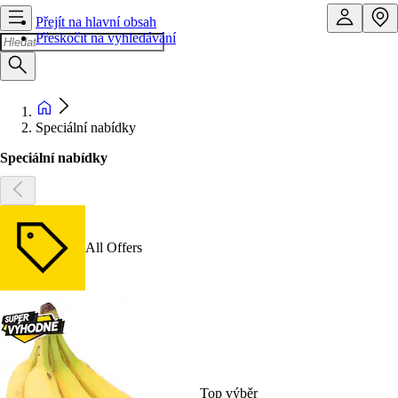
Přejít na hlavní obsah
Přeskočit na vyhledávání
Speciální nabídky
Speciální nabídky
All Offers
Top výběr