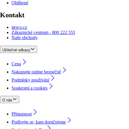
Oblíbené
Kontakt
itesco.cz
Zákaznické centrum - 800 222 555
Naše obchody
Užitečné odkazy
Cena
Nakupujte online bezpečně
Podmínky používání
Soukromí a cookies
O nás
Přístupnost
Podívejte se, kam doručujeme