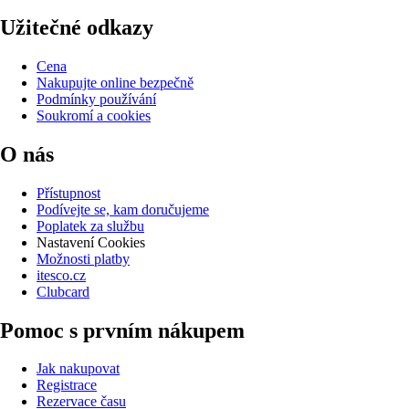
Užitečné odkazy
Cena
Nakupujte online bezpečně
Podmínky používání
Soukromí a cookies
O nás
Přístupnost
Podívejte se, kam doručujeme
Poplatek za službu
Nastavení Cookies
Možnosti platby
itesco.cz
Clubcard
Pomoc s prvním nákupem
Jak nakupovat
Registrace
Rezervace času