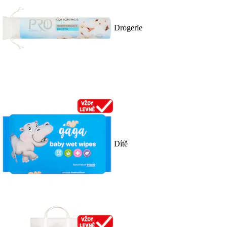
Drogerie
Dítě