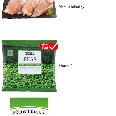
Maso a lahůdky
Mražené