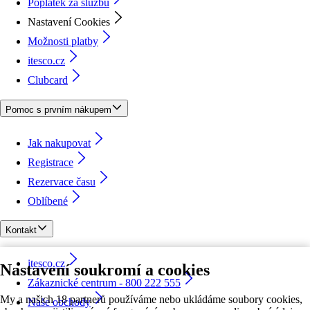
Poplatek za službu
Nastavení Cookies
Možnosti platby
itesco.cz
Clubcard
Pomoc s prvním nákupem
Jak nakupovat
Registrace
Rezervace času
Oblíbené
Kontakt
itesco.cz
Nastavení soukromí a cookies
Zákaznické centrum - 800 222 555
My a našich 18 partnerů používáme nebo ukládáme soubory cookies,
Naše obchody