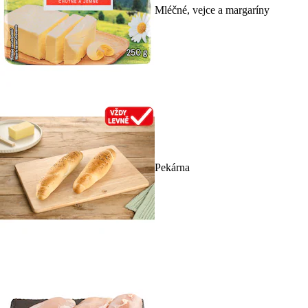
Mléčné, vejce a margaríny
Pekárna