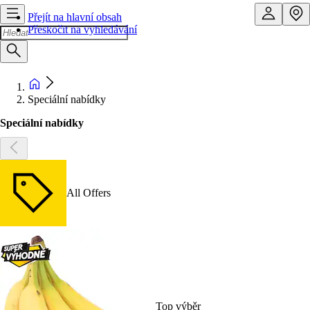
Přejít na hlavní obsah
Přeskočit na vyhledávání
Speciální nabídky
Speciální nabídky
All Offers
Top výběr