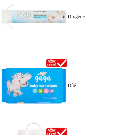
Drogerie
Dítě