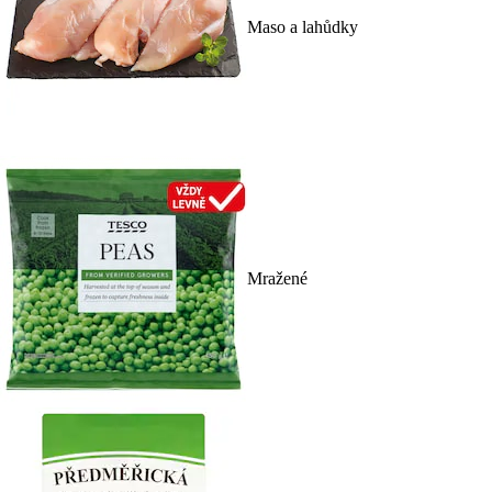
Maso a lahůdky
Mražené