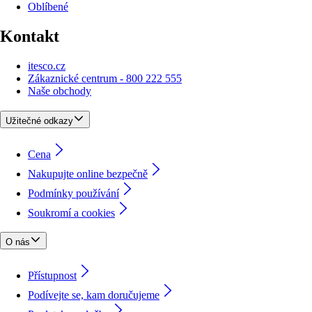
Oblíbené
Kontakt
itesco.cz
Zákaznické centrum - 800 222 555
Naše obchody
Užitečné odkazy
Cena
Nakupujte online bezpečně
Podmínky používání
Soukromí a cookies
O nás
Přístupnost
Podívejte se, kam doručujeme