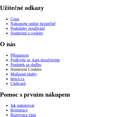
Užitečné odkazy
Cena
Nakupujte online bezpečně
Podmínky používání
Soukromí a cookies
O nás
Přístupnost
Podívejte se, kam doručujeme
Poplatek za službu
Nastavení Cookies
Možnosti platby
itesco.cz
Clubcard
Pomoc s prvním nákupem
Jak nakupovat
Registrace
Rezervace času