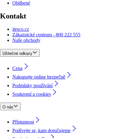
Oblíbené
Kontakt
itesco.cz
Zákaznické centrum - 800 222 555
Naše obchody
Užitečné odkazy
Cena
Nakupujte online bezpečně
Podmínky používání
Soukromí a cookies
O nás
Přístupnost
Podívejte se, kam doručujeme