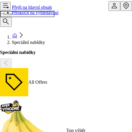
Přejít na hlavní obsah
Přeskočit na vyhledávání
Speciální nabídky
Speciální nabídky
All Offers
Top výběr