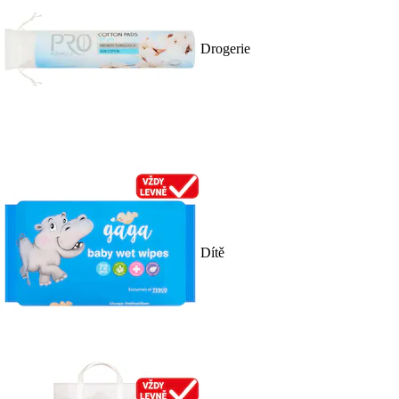
Drogerie
Dítě