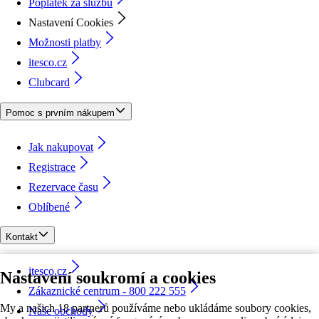
Poplatek za službu
Nastavení Cookies
Možnosti platby
itesco.cz
Clubcard
Pomoc s prvním nákupem
Jak nakupovat
Registrace
Rezervace času
Oblíbené
Kontakt
itesco.cz
Nastavení soukromí a cookies
Zákaznické centrum - 800 222 555
My a našich 18 partnerů používáme nebo ukládáme soubory cookies,
Naše obchody