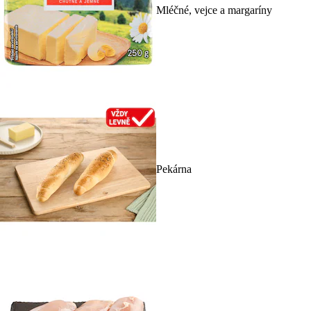
Mléčné, vejce a margaríny
Pekárna