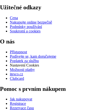
Užitečné odkazy
Cena
Nakupujte online bezpečně
Podmínky používání
Soukromí a cookies
O nás
Přístupnost
Podívejte se, kam doručujeme
Poplatek za službu
Nastavení Cookies
Možnosti platby
itesco.cz
Clubcard
Pomoc s prvním nákupem
Jak nakupovat
Registrace
Rezervace času