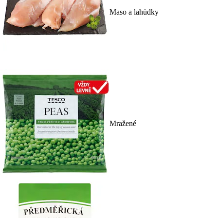
Maso a lahůdky
Mražené