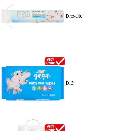
Drogerie
Dítě