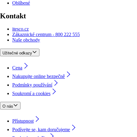
Oblíbené
Kontakt
itesco.cz
Zákaznické centrum - 800 222 555
Naše obchody
Užitečné odkazy
Cena
Nakupujte online bezpečně
Podmínky používání
Soukromí a cookies
O nás
Přístupnost
Podívejte se, kam doručujeme