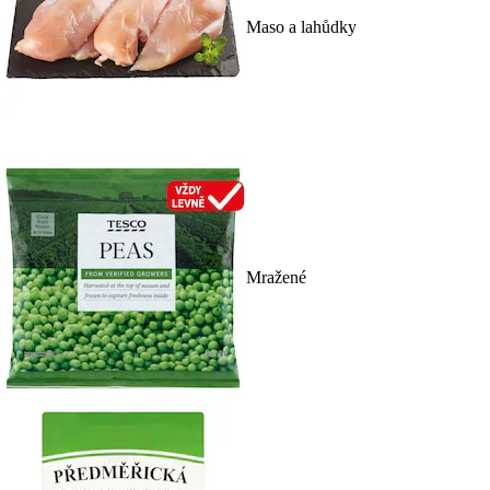
Maso a lahůdky
Mražené