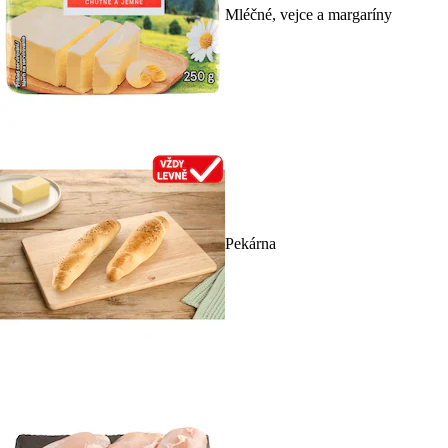
Mléčné, vejce a margaríny
Pekárna