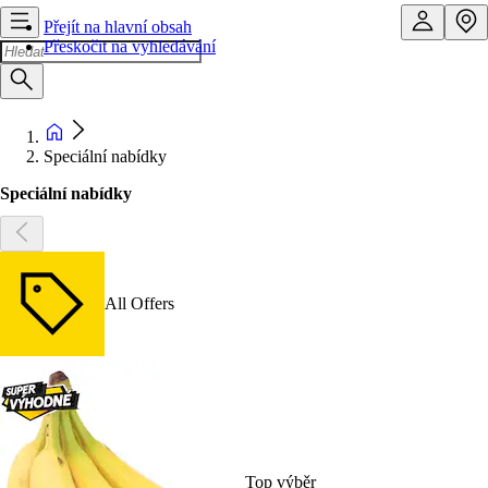
Přejít na hlavní obsah
Přeskočit na vyhledávání
Speciální nabídky
Speciální nabídky
All Offers
Top výběr