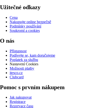
Užitečné odkazy
Cena
Nakupujte online bezpečně
Podmínky používání
Soukromí a cookies
O nás
Přístupnost
Podívejte se, kam doručujeme
Poplatek za službu
Nastavení Cookies
Možnosti platby
itesco.cz
Clubcard
Pomoc s prvním nákupem
Jak nakupovat
Registrace
Rezervace času