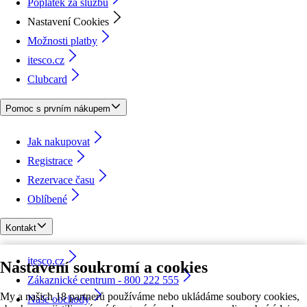
Poplatek za službu
Nastavení Cookies
Možnosti platby
itesco.cz
Clubcard
Pomoc s prvním nákupem
Jak nakupovat
Registrace
Rezervace času
Oblíbené
Kontakt
itesco.cz
Nastavení soukromí a cookies
Zákaznické centrum - 800 222 555
My a našich 18 partnerů používáme nebo ukládáme soubory cookies,
Naše obchody