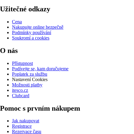
Užitečné odkazy
Cena
Nakupujte online bezpečně
Podmínky používání
Soukromí a cookies
O nás
Přístupnost
Podívejte se, kam doručujeme
Poplatek za službu
Nastavení Cookies
Možnosti platby
itesco.cz
Clubcard
Pomoc s prvním nákupem
Jak nakupovat
Registrace
Rezervace času