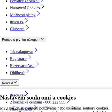
Poplatek za službu
Nastavení Cookies
Možnosti platby
itesco.cz
Clubcard
Pomoc s prvním nákupem
Jak nakupovat
Registrace
Rezervace času
Oblíbené
Kontakt
itesco.cz
Nastavení soukromí a cookies
Zákaznické centrum - 800 222 555
My a našich 18 partnerů používáme nebo ukládáme soubory cookies,
Naše obchody