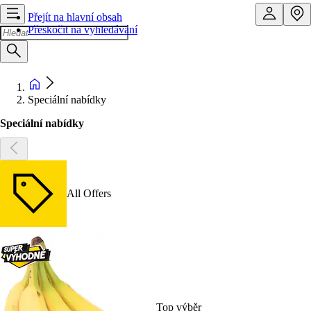
Přejít na hlavní obsah
Přeskočit na vyhledávání
Speciální nabídky
Speciální nabídky
All Offers
Top výběr