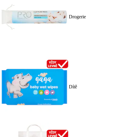
Drogerie
Dítě