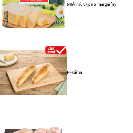
Mléčné, vejce a margaríny
Pekárna