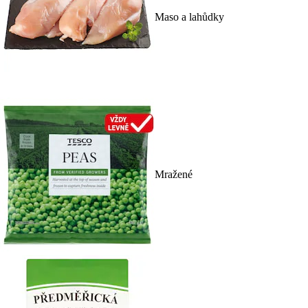
Maso a lahůdky
Mražené