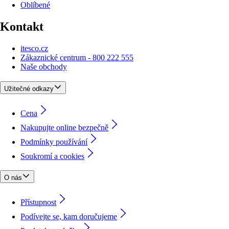
Oblíbené
Kontakt
itesco.cz
Zákaznické centrum - 800 222 555
Naše obchody
Užitečné odkazy
Cena
Nakupujte online bezpečně
Podmínky používání
Soukromí a cookies
O nás
Přístupnost
Podívejte se, kam doručujeme