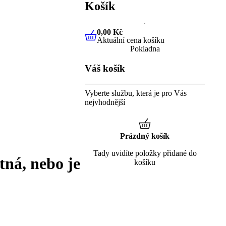
Košík
0,00 Kč
Aktuální cena košíku
0,00 Kč
Aktuální cena košíku
Pokladna
Váš košík
Vyberte službu, která je pro Vás
nejvhodnější
Prázdný košík
Tady uvidíte položky přidané do
tná, nebo je
košíku