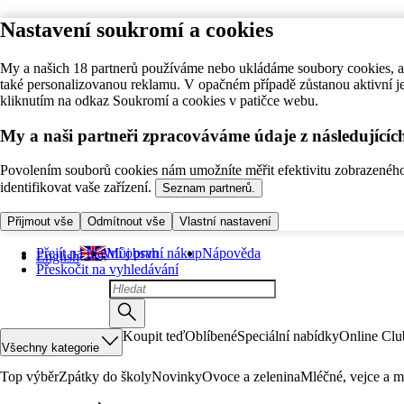
Nastavení soukromí a cookies
My a našich 18 partnerů používáme nebo ukládáme soubory cookies, ab
také personalizovanou reklamu. V opačném případě zůstanou aktivní j
kliknutím na odkaz Soukromí a cookies v patičce webu.
My a naši partneři zpracováváme údaje z následující
Povolením souborů cookies nám umožníte měřit efektivitu zobrazeného o
identifikovat vaše zařízení.
Seznam partnerů.
Přijmout vše
Odmítnout vše
Vlastní nastavení
Přejít na hlavní obsah
Můj první nákup
Nápověda
English
Přeskočit na vyhledávání
Koupit teď
Oblíbené
Speciální nabídky
Online Clu
Všechny kategorie
Top výběr
Zpátky do školy
Novinky
Ovoce a zelenina
Mléčné, vejce a m