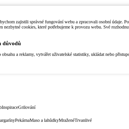
ychom zajistili správné fungování webu a zpracovali osobní údaje. P
en nezbytné cookies, které potřebujeme k provozu webu. Své rozhodnu
ch důvodů
bsahu a reklamy, vytvářet uživatelské statistiky, ukládat nebo přistup
b
Inspirace
Grilování
argaríny
Pekárna
Maso a lahůdky
Mražené
Trvanlivé