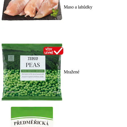
Maso a lahůdky
Mražené