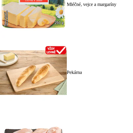
Mléčné, vejce a margaríny
Pekárna