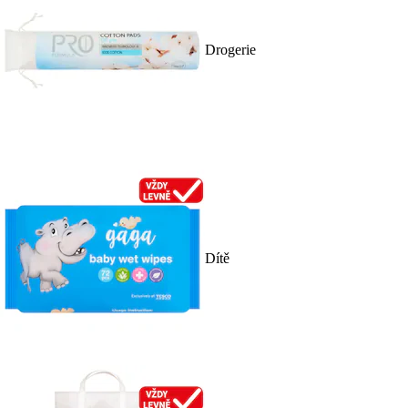
Drogerie
Dítě