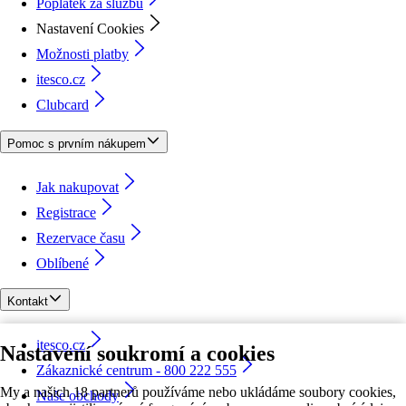
Poplatek za službu
Nastavení Cookies
Možnosti platby
itesco.cz
Clubcard
Pomoc s prvním nákupem
Jak nakupovat
Registrace
Rezervace času
Oblíbené
Kontakt
itesco.cz
Nastavení soukromí a cookies
Zákaznické centrum - 800 222 555
My a našich 18 partnerů používáme nebo ukládáme soubory cookies,
Naše obchody