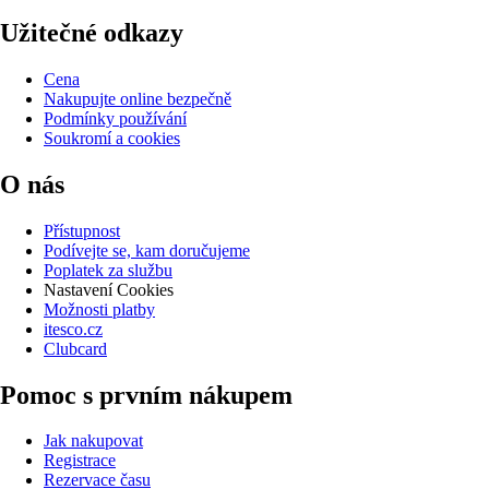
Užitečné odkazy
Cena
Nakupujte online bezpečně
Podmínky používání
Soukromí a cookies
O nás
Přístupnost
Podívejte se, kam doručujeme
Poplatek za službu
Nastavení Cookies
Možnosti platby
itesco.cz
Clubcard
Pomoc s prvním nákupem
Jak nakupovat
Registrace
Rezervace času