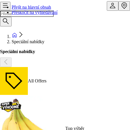
Přejít na hlavní obsah
Přeskočit na vyhledávání
Speciální nabídky
Speciální nabídky
All Offers
Top výběr