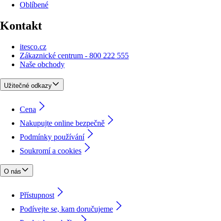
Oblíbené
Kontakt
itesco.cz
Zákaznické centrum - 800 222 555
Naše obchody
Užitečné odkazy
Cena
Nakupujte online bezpečně
Podmínky používání
Soukromí a cookies
O nás
Přístupnost
Podívejte se, kam doručujeme