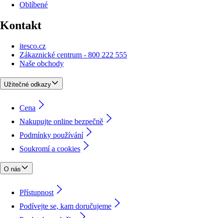
Oblíbené
Kontakt
itesco.cz
Zákaznické centrum - 800 222 555
Naše obchody
Užitečné odkazy
Cena
Nakupujte online bezpečně
Podmínky používání
Soukromí a cookies
O nás
Přístupnost
Podívejte se, kam doručujeme