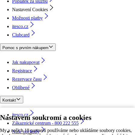
Poplatek za službu
Nastavení Cookies
Možnosti platby
itesco.cz
Clubcard
Pomoc s prvním nákupem
Jak nakupovat
Registrace
Rezervace času
Oblíbené
Kontakt
itesco.cz
Nastavení soukromí a cookies
Zákaznické centrum - 800 222 555
My a našich 18 partnerů používáme nebo ukládáme soubory cookies,
Naše obchody