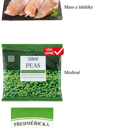
Maso a lahůdky
Mražené