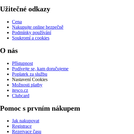
Užitečné odkazy
Cena
Nakupujte online bezpečně
Podmínky používání
Soukromí a cookies
O nás
Přístupnost
Podívejte se, kam doručujeme
Poplatek za službu
Nastavení Cookies
Možnosti platby
itesco.cz
Clubcard
Pomoc s prvním nákupem
Jak nakupovat
Registrace
Rezervace času