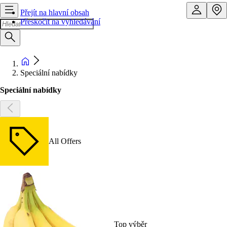
Přejít na hlavní obsah
Přeskočit na vyhledávání
Speciální nabídky
Speciální nabídky
All Offers
Top výběr