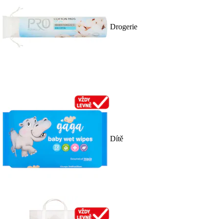
Drogerie
Dítě