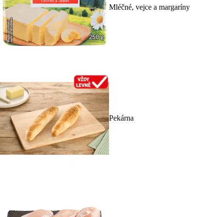
Mléčné, vejce a margaríny
Pekárna