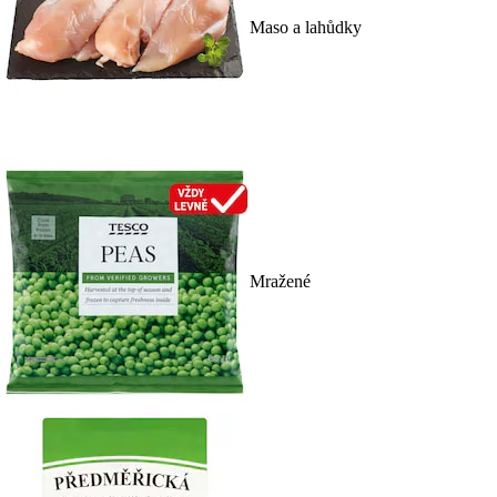
Maso a lahůdky
Mražené