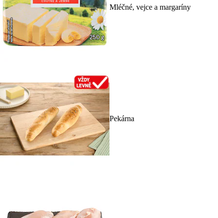
Mléčné, vejce a margaríny
Pekárna