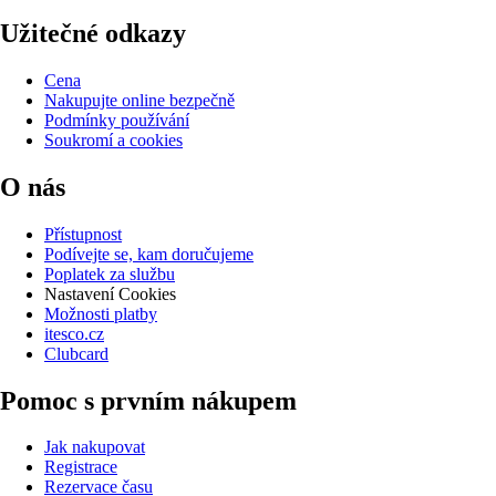
Užitečné odkazy
Cena
Nakupujte online bezpečně
Podmínky používání
Soukromí a cookies
O nás
Přístupnost
Podívejte se, kam doručujeme
Poplatek za službu
Nastavení Cookies
Možnosti platby
itesco.cz
Clubcard
Pomoc s prvním nákupem
Jak nakupovat
Registrace
Rezervace času