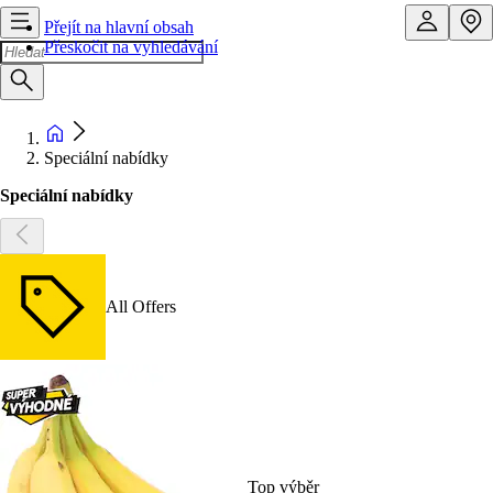
Přejít na hlavní obsah
Přeskočit na vyhledávání
Speciální nabídky
Speciální nabídky
All Offers
Top výběr