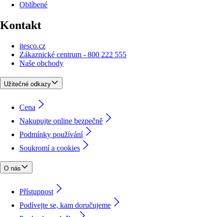
Oblíbené
Kontakt
itesco.cz
Zákaznické centrum - 800 222 555
Naše obchody
Užitečné odkazy
Cena
Nakupujte online bezpečně
Podmínky používání
Soukromí a cookies
O nás
Přístupnost
Podívejte se, kam doručujeme