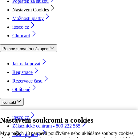
Poplatek za službu
Nastavení Cookies
Možnosti platby
itesco.cz
Clubcard
Pomoc s prvním nákupem
Jak nakupovat
Registrace
Rezervace času
Oblíbené
Kontakt
itesco.cz
Nastavení soukromí a cookies
Zákaznické centrum - 800 222 555
My a našich 18 partnerů používáme nebo ukládáme soubory cookies,
Naše obchody