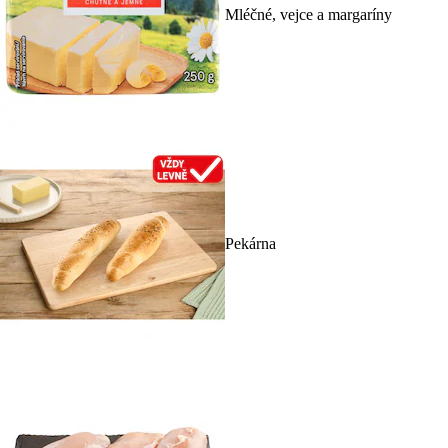
Mléčné, vejce a margaríny
Pekárna