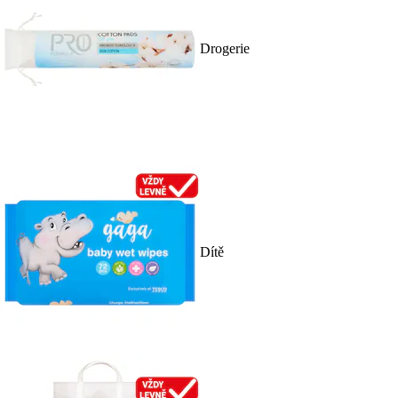
Drogerie
Dítě