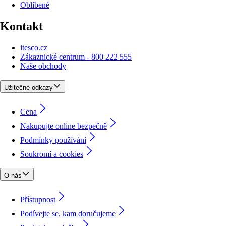
Oblíbené
Kontakt
itesco.cz
Zákaznické centrum - 800 222 555
Naše obchody
Užitečné odkazy
Cena
Nakupujte online bezpečně
Podmínky používání
Soukromí a cookies
O nás
Přístupnost
Podívejte se, kam doručujeme