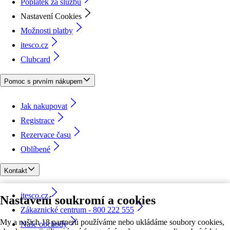
Poplatek za službu
Nastavení Cookies
Možnosti platby
itesco.cz
Clubcard
Pomoc s prvním nákupem
Jak nakupovat
Registrace
Rezervace času
Oblíbené
Kontakt
itesco.cz
Nastavení soukromí a cookies
Zákaznické centrum - 800 222 555
My a našich 18 partnerů používáme nebo ukládáme soubory cookies,
Naše obchody