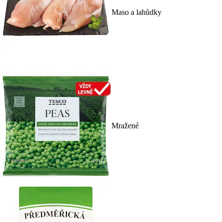
Maso a lahůdky
Mražené