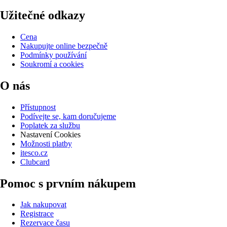
Užitečné odkazy
Cena
Nakupujte online bezpečně
Podmínky používání
Soukromí a cookies
O nás
Přístupnost
Podívejte se, kam doručujeme
Poplatek za službu
Nastavení Cookies
Možnosti platby
itesco.cz
Clubcard
Pomoc s prvním nákupem
Jak nakupovat
Registrace
Rezervace času