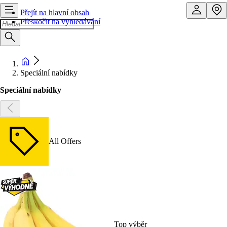
Přejít na hlavní obsah
Přeskočit na vyhledávání
Speciální nabídky
Speciální nabídky
All Offers
Top výběr