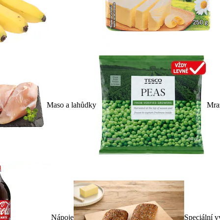
Maso a lahůdky
Mra
Nápoje
Speciální v