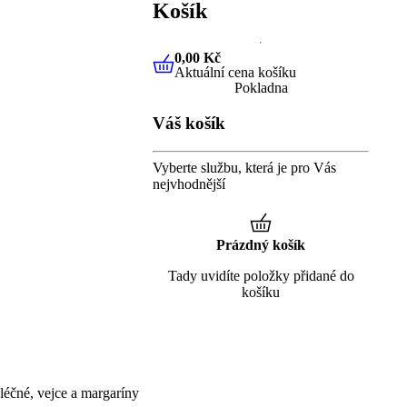
Košík
0,00 Kč
Aktuální cena košíku
0,00 Kč
Aktuální cena košíku
Pokladna
Váš košík
Vyberte službu, která je pro Vás
nejvhodnější
Prázdný košík
Tady uvidíte položky přidané do
košíku
éčné, vejce a margaríny