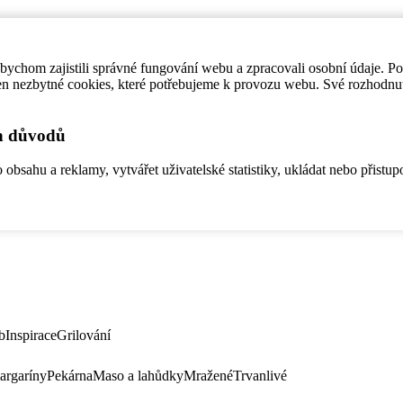
ychom zajistili správné fungování webu a zpracovali osobní údaje. P
en nezbytné cookies, které potřebujeme k provozu webu. Své rozhodnu
ch důvodů
bsahu a reklamy, vytvářet uživatelské statistiky, ukládat nebo přistup
b
Inspirace
Grilování
argaríny
Pekárna
Maso a lahůdky
Mražené
Trvanlivé