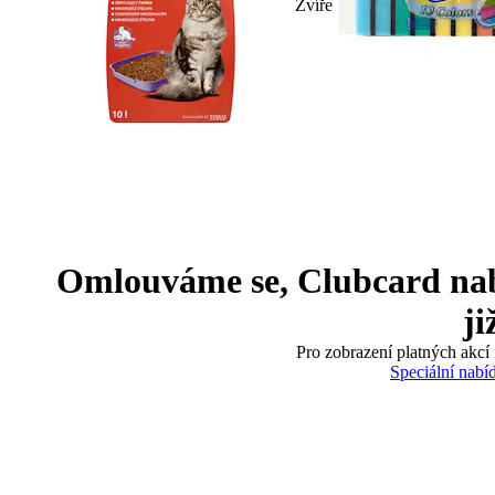
Zvíře
Omlouváme se, Clubcard nabíd
ji
Pro zobrazení platných akcí 
Speciální nabí