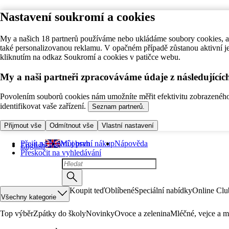
Nastavení soukromí a cookies
My a našich 18 partnerů používáme nebo ukládáme soubory cookies, ab
také personalizovanou reklamu. V opačném případě zůstanou aktivní j
kliknutím na odkaz Soukromí a cookies v patičce webu.
My a naši partneři zpracováváme údaje z následující
Povolením souborů cookies nám umožníte měřit efektivitu zobrazeného o
identifikovat vaše zařízení.
Seznam partnerů.
Přijmout vše
Odmítnout vše
Vlastní nastavení
Přejít na hlavní obsah
Můj první nákup
Nápověda
English
Přeskočit na vyhledávání
Koupit teď
Oblíbené
Speciální nabídky
Online Clu
Všechny kategorie
Top výběr
Zpátky do školy
Novinky
Ovoce a zelenina
Mléčné, vejce a m