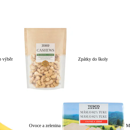
p výběr
Zpátky do školy
Ovoce a zelenina
Ml