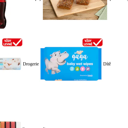
Drogerie
Dítě