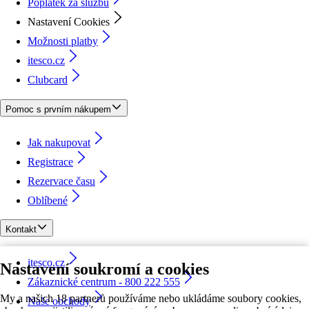
Poplatek za službu
Nastavení Cookies
Možnosti platby
itesco.cz
Clubcard
Pomoc s prvním nákupem
Jak nakupovat
Registrace
Rezervace času
Oblíbené
Kontakt
itesco.cz
Nastavení soukromí a cookies
Zákaznické centrum - 800 222 555
My a našich 18 partnerů používáme nebo ukládáme soubory cookies,
Naše obchody