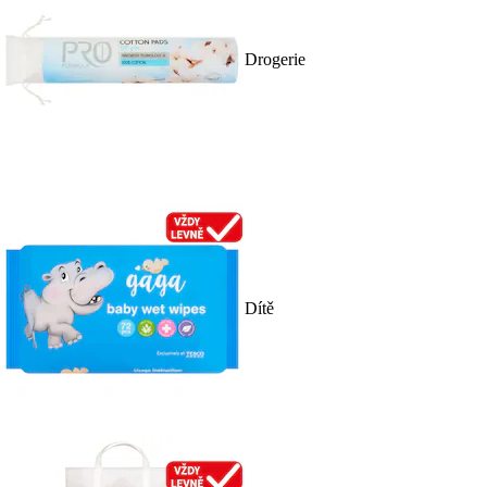
Drogerie
Dítě