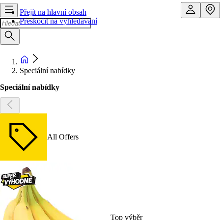
Přejít na hlavní obsah
Přeskočit na vyhledávání
Speciální nabídky
Speciální nabídky
All Offers
Top výběr