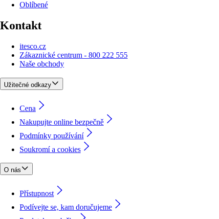
Oblíbené
Kontakt
itesco.cz
Zákaznické centrum - 800 222 555
Naše obchody
Užitečné odkazy
Cena
Nakupujte online bezpečně
Podmínky používání
Soukromí a cookies
O nás
Přístupnost
Podívejte se, kam doručujeme