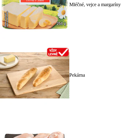
Mléčné, vejce a margaríny
Pekárna