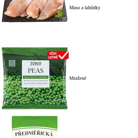
Maso a lahůdky
Mražené