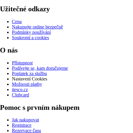
Užitečné odkazy
Cena
Nakupujte online bezpečně
Podmínky používání
Soukromí a cookies
O nás
Přístupnost
Podívejte se, kam doručujeme
Poplatek za službu
Nastavení Cookies
Možnosti platby
itesco.cz
Clubcard
Pomoc s prvním nákupem
Jak nakupovat
Registrace
Rezervace času