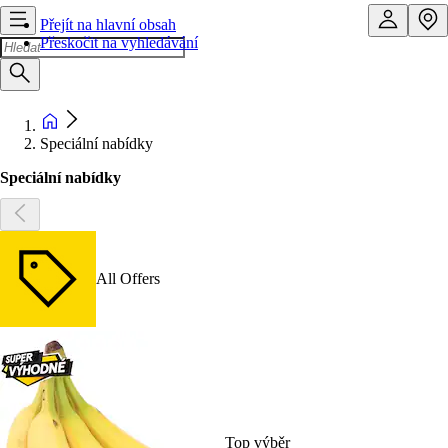
Přejít na hlavní obsah
Přeskočit na vyhledávání
Speciální nabídky
Speciální nabídky
All Offers
Top výběr