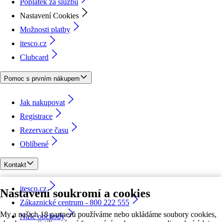
Poplatek za službu
Nastavení Cookies
Možnosti platby
itesco.cz
Clubcard
Pomoc s prvním nákupem
Jak nakupovat
Registrace
Rezervace času
Oblíbené
Kontakt
itesco.cz
Nastavení soukromí a cookies
Zákaznické centrum - 800 222 555
My a našich 18 partnerů používáme nebo ukládáme soubory cookies,
Naše obchody