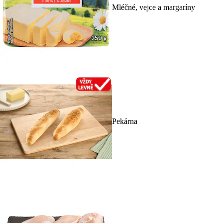
Mléčné, vejce a margaríny
Pekárna