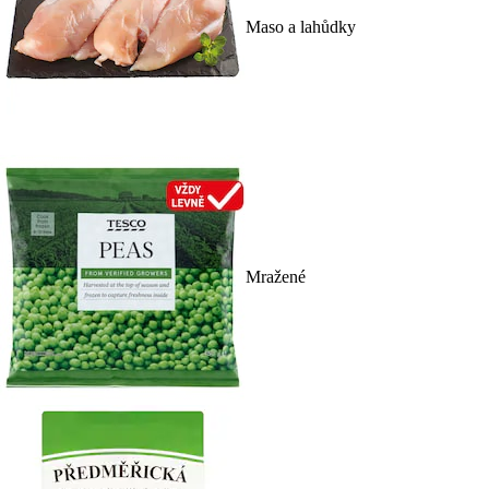
Maso a lahůdky
Mražené