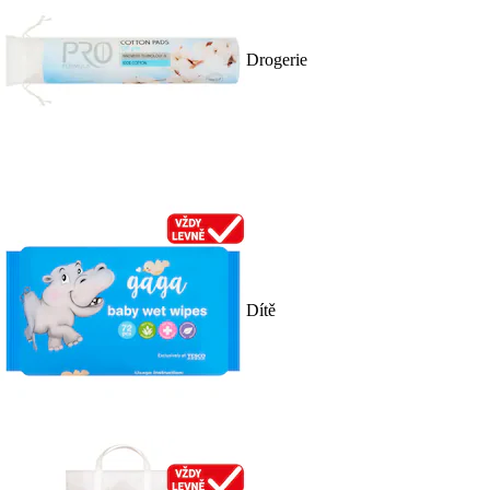
Drogerie
Dítě