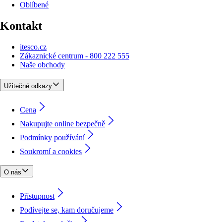
Oblíbené
Kontakt
itesco.cz
Zákaznické centrum - 800 222 555
Naše obchody
Užitečné odkazy
Cena
Nakupujte online bezpečně
Podmínky používání
Soukromí a cookies
O nás
Přístupnost
Podívejte se, kam doručujeme