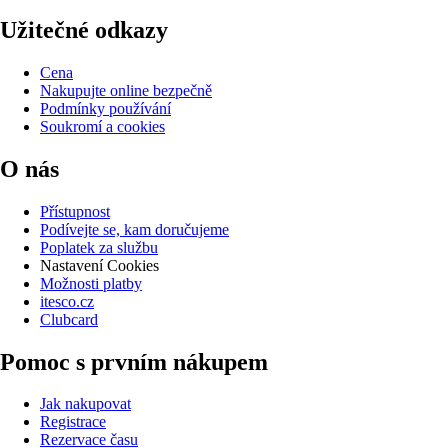
Užitečné odkazy
Cena
Nakupujte online bezpečně
Podmínky používání
Soukromí a cookies
O nás
Přístupnost
Podívejte se, kam doručujeme
Poplatek za službu
Nastavení Cookies
Možnosti platby
itesco.cz
Clubcard
Pomoc s prvním nákupem
Jak nakupovat
Registrace
Rezervace času