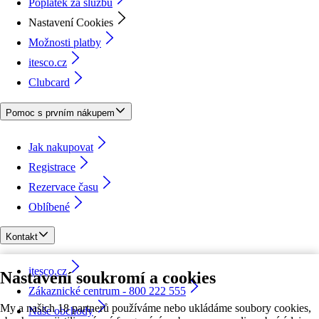
Poplatek za službu
Nastavení Cookies
Možnosti platby
itesco.cz
Clubcard
Pomoc s prvním nákupem
Jak nakupovat
Registrace
Rezervace času
Oblíbené
Kontakt
itesco.cz
Nastavení soukromí a cookies
Zákaznické centrum - 800 222 555
My a našich 18 partnerů používáme nebo ukládáme soubory cookies,
Naše obchody