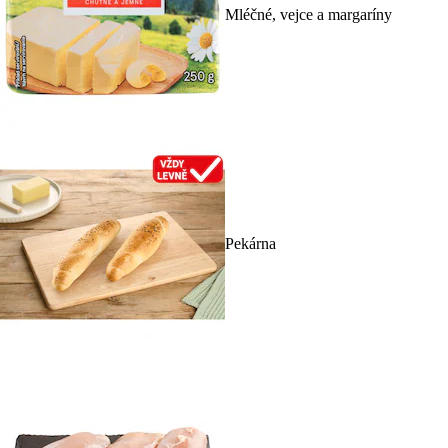
Mléčné, vejce a margaríny
Pekárna