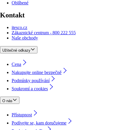
Oblíbené
Kontakt
itesco.cz
Zákaznické centrum - 800 222 555
Naše obchody
Užitečné odkazy
Cena
Nakupujte online bezpečně
Podmínky používání
Soukromí a cookies
O nás
Přístupnost
Podívejte se, kam doručujeme