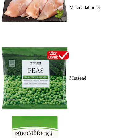
Maso a lahůdky
Mražené