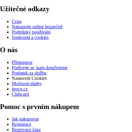
Užitečné odkazy
Cena
Nakupujte online bezpečně
Podmínky používání
Soukromí a cookies
O nás
Přístupnost
Podívejte se, kam doručujeme
Poplatek za službu
Nastavení Cookies
Možnosti platby
itesco.cz
Clubcard
Pomoc s prvním nákupem
Jak nakupovat
Registrace
Rezervace času