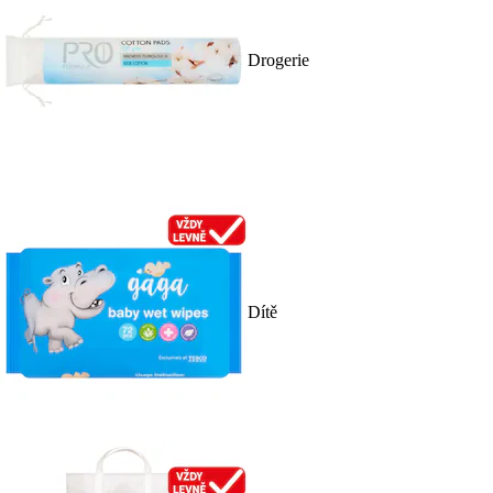
Drogerie
Dítě