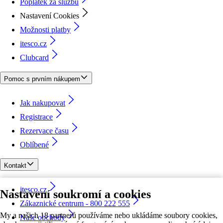
Poplatek za službu
Nastavení Cookies
Možnosti platby
itesco.cz
Clubcard
Pomoc s prvním nákupem
Jak nakupovat
Registrace
Rezervace času
Oblíbené
Kontakt
itesco.cz
Nastavení soukromí a cookies
Zákaznické centrum - 800 222 555
My a našich 18 partnerů používáme nebo ukládáme soubory cookies,
Naše obchody