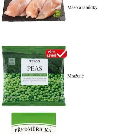
Maso a lahůdky
Mražené