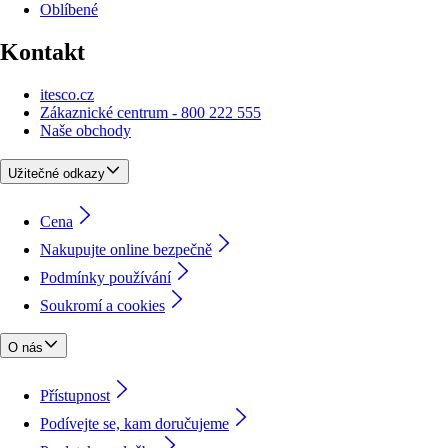
Oblíbené
Kontakt
itesco.cz
Zákaznické centrum - 800 222 555
Naše obchody
Užitečné odkazy
Cena
Nakupujte online bezpečně
Podmínky používání
Soukromí a cookies
O nás
Přístupnost
Podívejte se, kam doručujeme