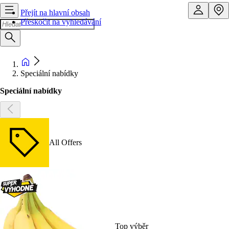
Přejít na hlavní obsah
Přeskočit na vyhledávání
Speciální nabídky
Speciální nabídky
All Offers
Top výběr