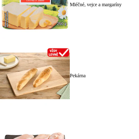
Mléčné, vejce a margaríny
Pekárna