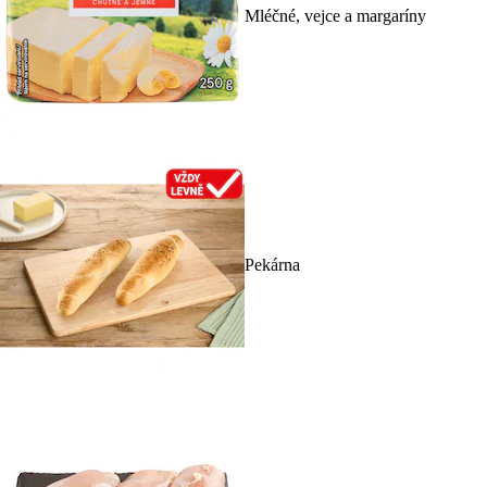
Mléčné, vejce a margaríny
Pekárna