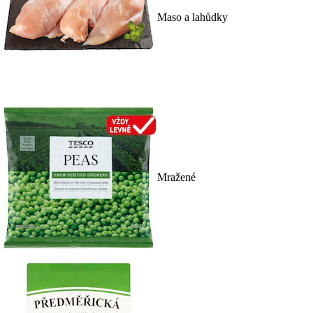
Maso a lahůdky
Mražené