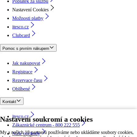
Poplatek za službu
Nastavení Cookies
Možnosti platby
itesco.cz
Clubcard
Pomoc s prvním nákupem
Jak nakupovat
Registrace
Rezervace času
Oblíbené
Kontakt
itesco.cz
Nastavení soukromí a cookies
Zákaznické centrum - 800 222 555
My a našich 18 partnerů používáme nebo ukládáme soubory cookies,
Naše obchody