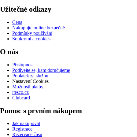
Užitečné odkazy
Cena
Nakupujte online bezpečně
Podmínky používání
Soukromí a cookies
O nás
Přístupnost
Podívejte se, kam doručujeme
Poplatek za službu
Nastavení Cookies
Možnosti platby
itesco.cz
Clubcard
Pomoc s prvním nákupem
Jak nakupovat
Registrace
Rezervace času