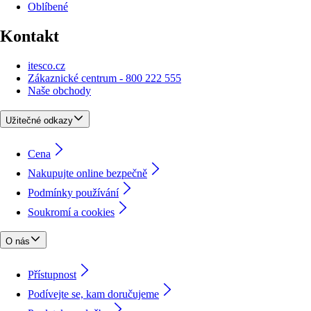
Oblíbené
Kontakt
itesco.cz
Zákaznické centrum - 800 222 555
Naše obchody
Užitečné odkazy
Cena
Nakupujte online bezpečně
Podmínky používání
Soukromí a cookies
O nás
Přístupnost
Podívejte se, kam doručujeme