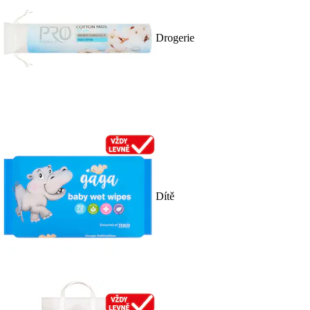
Drogerie
Dítě