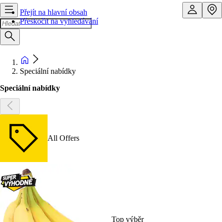
Přejít na hlavní obsah
Přeskočit na vyhledávání
Speciální nabídky
Speciální nabídky
All Offers
Top výběr