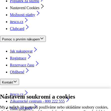
Poplatek za službu
Nastavení Cookies
Možnosti platby
itesco.cz
Clubcard
Pomoc s prvním nákupem
Jak nakupovat
Registrace
Rezervace času
Oblíbené
Kontakt
itesco.cz
Nastavení soukromí a cookies
Zákaznické centrum - 800 222 555
My a našich 18 partnerů používáme nebo ukládáme soubory cookies,
Naše obchody