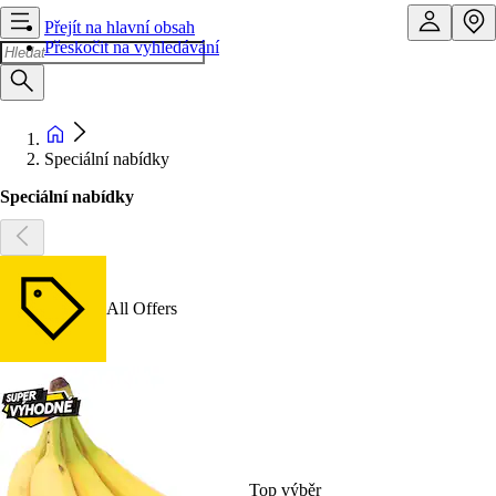
Přejít na hlavní obsah
Přeskočit na vyhledávání
Speciální nabídky
Speciální nabídky
All Offers
Top výběr