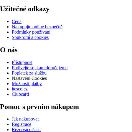
Užitečné odkazy
Cena
Nakupujte online bezpečně
Podmínky používání
Soukromí a cookies
O nás
Přístupnost
Podívejte se, kam doručujeme
Poplatek za službu
Nastavení Cookies
Možnosti platby
itesco.cz
Clubcard
Pomoc s prvním nákupem
Jak nakupovat
Registrace
Rezervace času