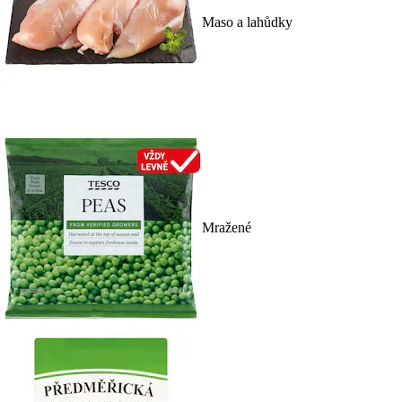
Maso a lahůdky
Mražené