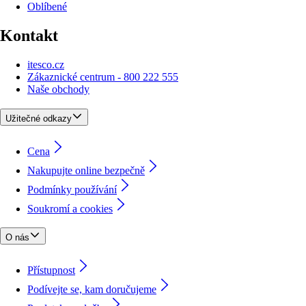
Oblíbené
Kontakt
itesco.cz
Zákaznické centrum - 800 222 555
Naše obchody
Užitečné odkazy
Cena
Nakupujte online bezpečně
Podmínky používání
Soukromí a cookies
O nás
Přístupnost
Podívejte se, kam doručujeme