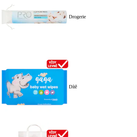
Drogerie
Dítě