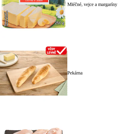
Mléčné, vejce a margaríny
Pekárna