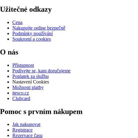
Užitečné odkazy
Cena
Nakupujte online bezpečně
Podmínky používání
Soukromí a cookies
O nás
Přístupnost
Podívejte se, kam doručujeme
Poplatek za službu
Nastavení Cookies
Možnosti platby
itesco.cz
Clubcard
Pomoc s prvním nákupem
Jak nakupovat
Registrace
Rezervace času