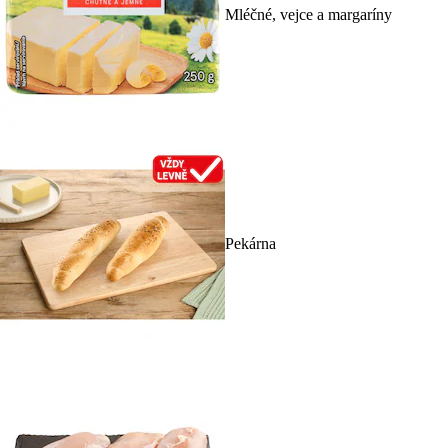
Mléčné, vejce a margaríny
Pekárna