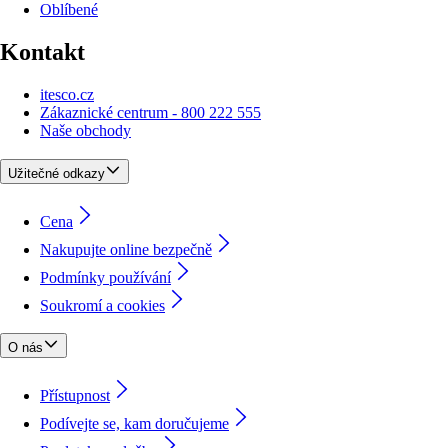
Oblíbené
Kontakt
itesco.cz
Zákaznické centrum - 800 222 555
Naše obchody
Užitečné odkazy
Cena
Nakupujte online bezpečně
Podmínky používání
Soukromí a cookies
O nás
Přístupnost
Podívejte se, kam doručujeme