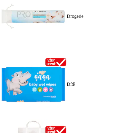
Drogerie
Dítě