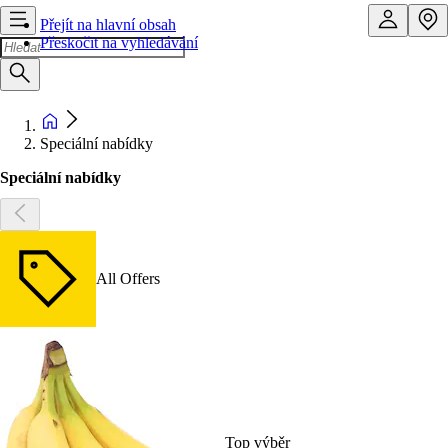
Přejít na hlavní obsah
Přeskočit na vyhledávání
Speciální nabídky
Speciální nabídky
All Offers
Top výběr