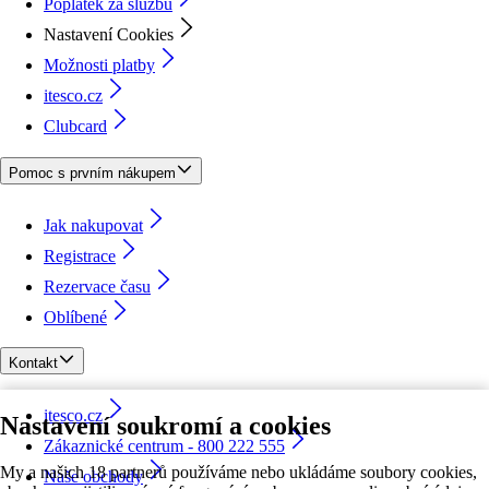
Poplatek za službu
Nastavení Cookies
Možnosti platby
itesco.cz
Clubcard
Pomoc s prvním nákupem
Jak nakupovat
Registrace
Rezervace času
Oblíbené
Kontakt
itesco.cz
Nastavení soukromí a cookies
Zákaznické centrum - 800 222 555
My a našich 18 partnerů používáme nebo ukládáme soubory cookies,
Naše obchody