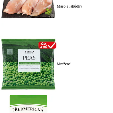
Maso a lahůdky
Mražené