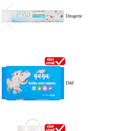
Drogerie
Dítě