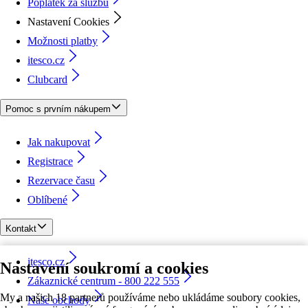
Poplatek za službu
Nastavení Cookies
Možnosti platby
itesco.cz
Clubcard
Pomoc s prvním nákupem
Jak nakupovat
Registrace
Rezervace času
Oblíbené
Kontakt
itesco.cz
Nastavení soukromí a cookies
Zákaznické centrum - 800 222 555
My a našich 18 partnerů používáme nebo ukládáme soubory cookies,
Naše obchody