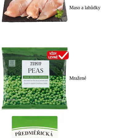
Maso a lahůdky
Mražené