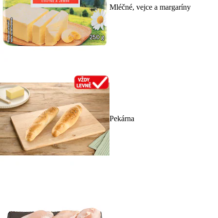
Mléčné, vejce a margaríny
Pekárna