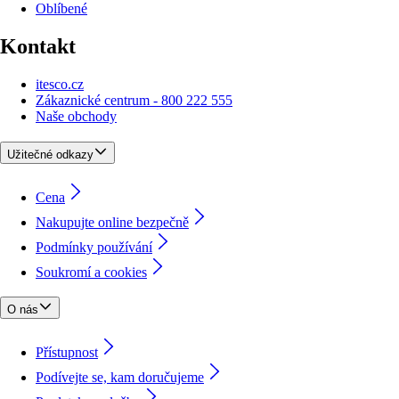
Oblíbené
Kontakt
itesco.cz
Zákaznické centrum - 800 222 555
Naše obchody
Užitečné odkazy
Cena
Nakupujte online bezpečně
Podmínky používání
Soukromí a cookies
O nás
Přístupnost
Podívejte se, kam doručujeme