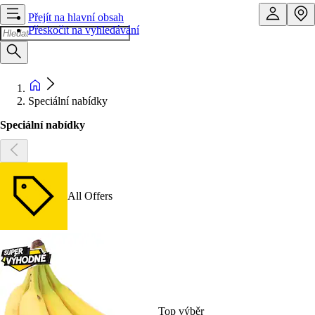
Přejít na hlavní obsah
Přeskočit na vyhledávání
Speciální nabídky
Speciální nabídky
All Offers
Top výběr