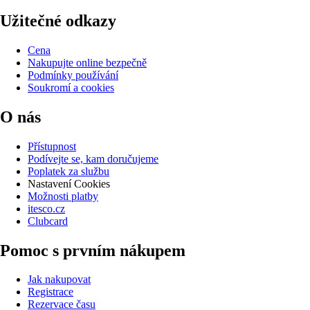
Užitečné odkazy
Cena
Nakupujte online bezpečně
Podmínky používání
Soukromí a cookies
O nás
Přístupnost
Podívejte se, kam doručujeme
Poplatek za službu
Nastavení Cookies
Možnosti platby
itesco.cz
Clubcard
Pomoc s prvním nákupem
Jak nakupovat
Registrace
Rezervace času