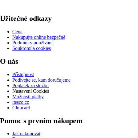
Užitečné odkazy
Cena
Nakupujte online bezpečně
Podmínky používání
Soukromí a cookies
O nás
Přístupnost
Podívejte se, kam doručujeme
Poplatek za službu
Nastavení Cookies
Možnosti platby
itesco.cz
Clubcard
Pomoc s prvním nákupem
Jak nakupovat