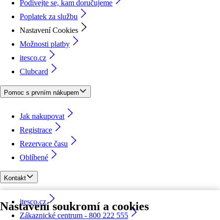
Podívejte se, kam doručujeme
Poplatek za službu
Nastavení Cookies
Možnosti platby
itesco.cz
Clubcard
Pomoc s prvním nákupem
Jak nakupovat
Registrace
Rezervace času
Oblíbené
Kontakt
itesco.cz
Nastavení soukromí a cookies
Zákaznické centrum - 800 222 555