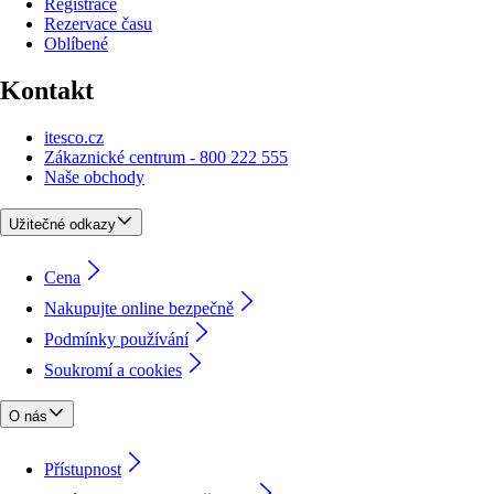
Registrace
Rezervace času
Oblíbené
Kontakt
itesco.cz
Zákaznické centrum - 800 222 555
Naše obchody
Užitečné odkazy
Cena
Nakupujte online bezpečně
Podmínky používání
Soukromí a cookies
O nás
Přístupnost