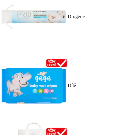
Drogerie
Dítě