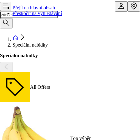
Přejít na hlavní obsah
Přeskočit na vyhledávání
Speciální nabídky
Speciální nabídky
All Offers
Top výběr