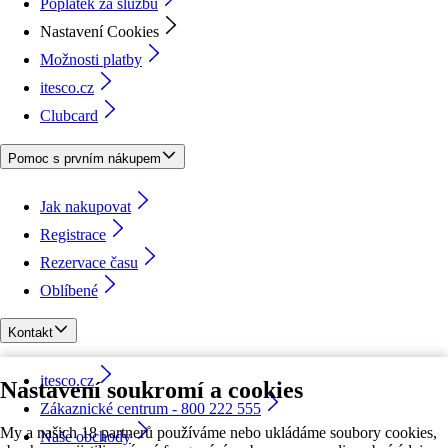
Poplatek za službu
Nastavení Cookies
Možnosti platby
itesco.cz
Clubcard
Pomoc s prvním nákupem
Jak nakupovat
Registrace
Rezervace času
Oblíbené
Kontakt
itesco.cz
Nastavení soukromí a cookies
Zákaznické centrum - 800 222 555
My a našich 18 partnerů používáme nebo ukládáme soubory cookies,
Naše obchody