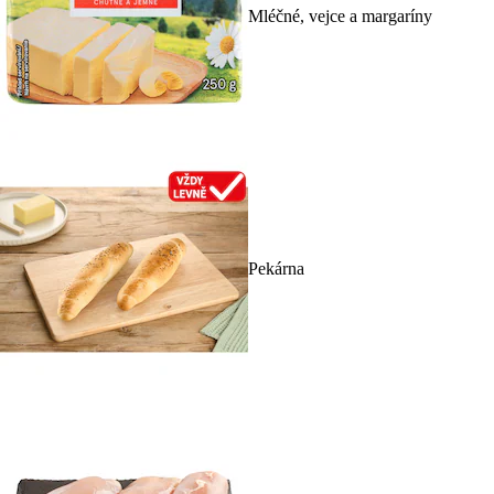
Mléčné, vejce a margaríny
Pekárna