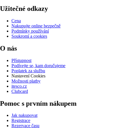
Užitečné odkazy
Cena
Nakupujte online bezpečně
Podmínky používání
Soukromí a cookies
O nás
Přístupnost
Podívejte se, kam doručujeme
Poplatek za službu
Nastavení Cookies
Možnosti platby
itesco.cz
Clubcard
Pomoc s prvním nákupem
Jak nakupovat
Registrace
Rezervace času