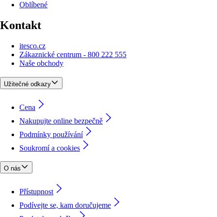
Oblíbené
Kontakt
itesco.cz
Zákaznické centrum - 800 222 555
Naše obchody
Užitečné odkazy
Cena
Nakupujte online bezpečně
Podmínky používání
Soukromí a cookies
O nás
Přístupnost
Podívejte se, kam doručujeme