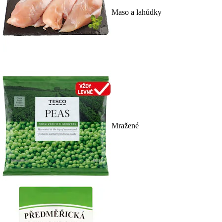
Maso a lahůdky
Mražené