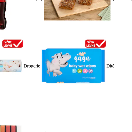
Drogerie
Dítě