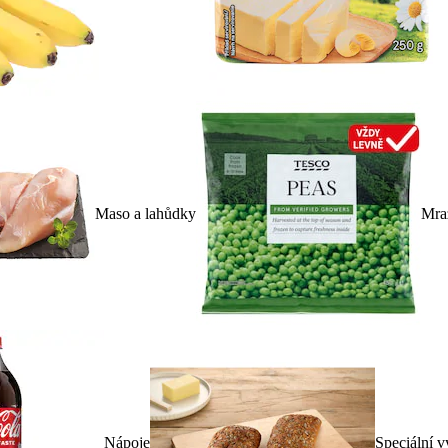
Maso a lahůdky
Mra
Nápoje
Speciální v