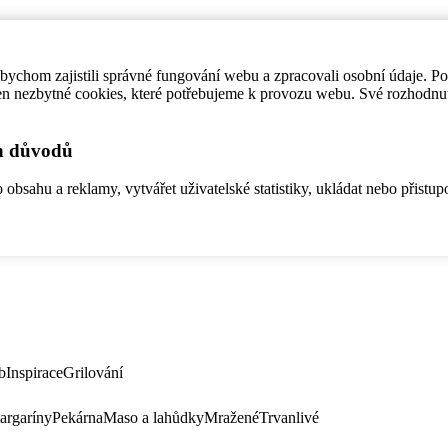
ychom zajistili správné fungování webu a zpracovali osobní údaje. P
en nezbytné cookies, které potřebujeme k provozu webu. Své rozhodnu
ch důvodů
bsahu a reklamy, vytvářet uživatelské statistiky, ukládat nebo přistup
b
Inspirace
Grilování
argaríny
Pekárna
Maso a lahůdky
Mražené
Trvanlivé