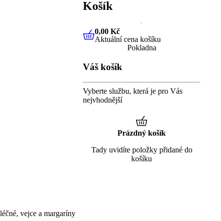
Košík
0,00 Kč
Aktuální cena košíku
0,00 Kč
Aktuální cena košíku
Pokladna
Váš košík
Vyberte službu, která je pro Vás
nejvhodnější
Prázdný košík
Tady uvidíte položky přidané do
košíku
éčné, vejce a margaríny