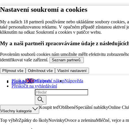
Nastavení soukromí a cookies
My a našich 18 partnerů používáme nebo ukládáme soubory cookies, ab
také personalizovanou reklamu. V opačném případě zůstanou aktivní j
kliknutím na odkaz Soukromí a cookies v patičce webu.
My a naši partneři zpracováváme údaje z následující
Povolením souborů cookies nám umožníte měřit efektivitu zobrazeného o
identifikovat vaše zařízení.
Seznam partnerů.
Přijmout vše
Odmítnout vše
Vlastní nastavení
Přejít na hlavní obsah
Můj první nákup
Nápověda
English
Přeskočit na vyhledávání
Koupit teď
Oblíbené
Speciální nabídky
Online Clu
Všechny kategorie
Top výběr
Zpátky do školy
Novinky
Ovoce a zelenina
Mléčné, vejce a m