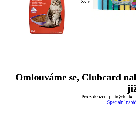
Zvíře
Omlouváme se, Clubcard nabíd
ji
Pro zobrazení platných akcí 
Speciální nabí