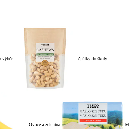
p výběr
Zpátky do školy
Ovoce a zelenina
Ml