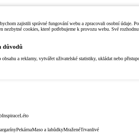
ychom zajistili správné fungování webu a zpracovali osobní údaje. P
en nezbytné cookies, které potřebujeme k provozu webu. Své rozhodnu
ch důvodů
bsahu a reklamy, vytvářet uživatelské statistiky, ukládat nebo přistup
b
Inspirace
Léto
argaríny
Pekárna
Maso a lahůdky
Mražené
Trvanlivé