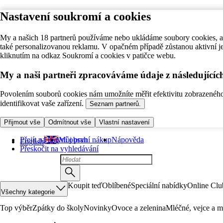
Nastavení soukromí a cookies
My a našich 18 partnerů používáme nebo ukládáme soubory cookies, ab
také personalizovanou reklamu. V opačném případě zůstanou aktivní j
kliknutím na odkaz Soukromí a cookies v patičce webu.
My a naši partneři zpracováváme údaje z následující
Povolením souborů cookies nám umožníte měřit efektivitu zobrazeného o
identifikovat vaše zařízení.
Seznam partnerů.
Přijmout vše
Odmítnout vše
Vlastní nastavení
Přejít na hlavní obsah
Můj první nákup
Nápověda
English
Přeskočit na vyhledávání
Koupit teď
Oblíbené
Speciální nabídky
Online Clu
Všechny kategorie
Top výběr
Zpátky do školy
Novinky
Ovoce a zelenina
Mléčné, vejce a m