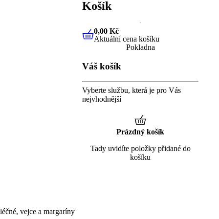
Košík
0,00 Kč
Aktuální cena košíku
0,00 Kč
Aktuální cena košíku
Pokladna
Váš košík
Vyberte službu, která je pro Vás
nejvhodnější
Prázdný košík
Tady uvidíte položky přidané do
košíku
éčné, vejce a margaríny