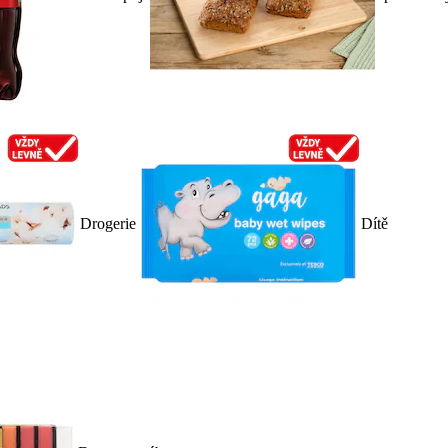
Drogerie
Dítě