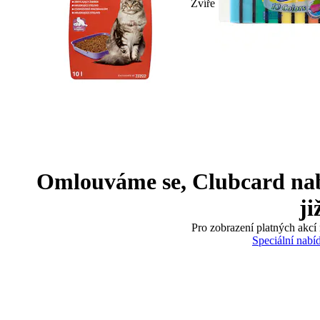
Zvíře
Omlouváme se, Clubcard nabíd
ji
Pro zobrazení platných akcí 
Speciální nabí