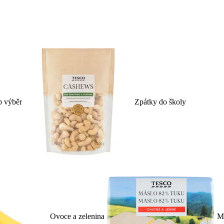
p výběr
Zpátky do školy
Ovoce a zelenina
Ml