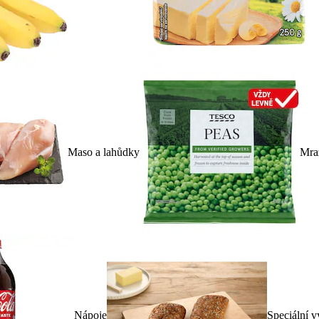
Maso a lahůdky
Mra
Nápoje
Speciální v