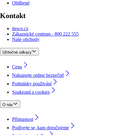
Oblíbené
Kontakt
itesco.cz
Zákaznické centrum - 800 222 555
Naše obchody
Užitečné odkazy
Cena
Nakupujte online bezpečně
Podmínky používání
Soukromí a cookies
O nás
Přístupnost
Podívejte se, kam doručujeme