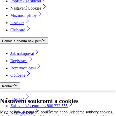
Poplatek za službu
Nastavení Cookies
Možnosti platby
itesco.cz
Clubcard
Pomoc s prvním nákupem
Jak nakupovat
Registrace
Rezervace času
Oblíbené
Kontakt
itesco.cz
Nastavení soukromí a cookies
Zákaznické centrum - 800 222 555
My a našich 18 partnerů používáme nebo ukládáme soubory cookies,
Naše obchody