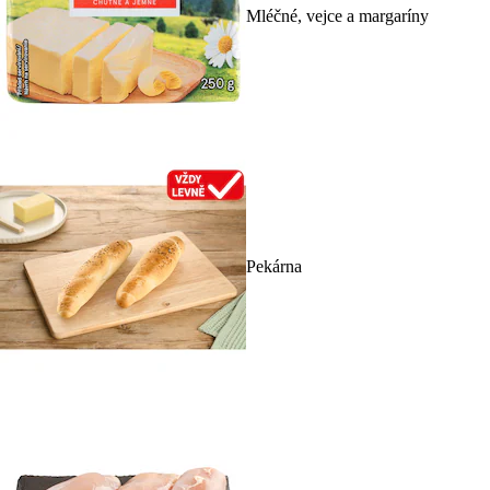
Mléčné, vejce a margaríny
Pekárna