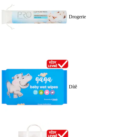
Drogerie
Dítě