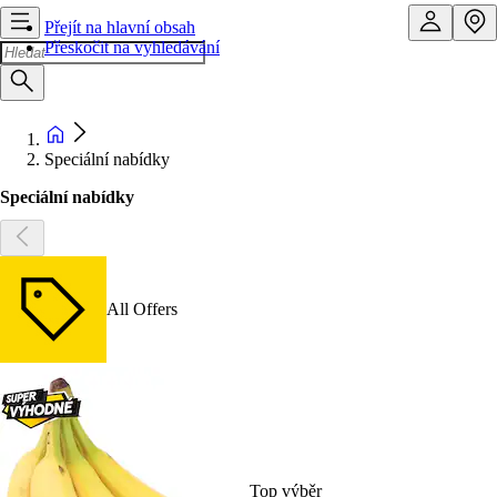
Přejít na hlavní obsah
Přeskočit na vyhledávání
Speciální nabídky
Speciální nabídky
All Offers
Top výběr