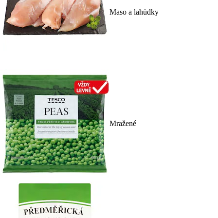
Maso a lahůdky
Mražené