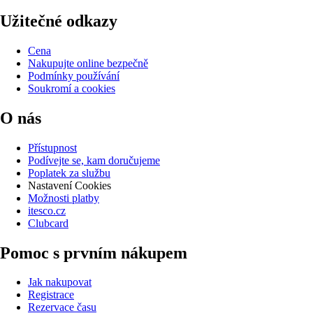
Užitečné odkazy
Cena
Nakupujte online bezpečně
Podmínky používání
Soukromí a cookies
O nás
Přístupnost
Podívejte se, kam doručujeme
Poplatek za službu
Nastavení Cookies
Možnosti platby
itesco.cz
Clubcard
Pomoc s prvním nákupem
Jak nakupovat
Registrace
Rezervace času