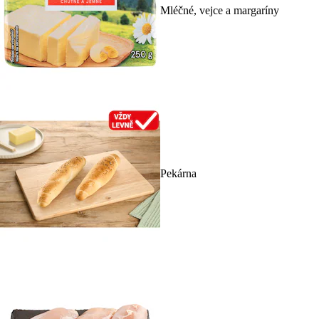
Mléčné, vejce a margaríny
Pekárna