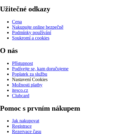
Užitečné odkazy
Cena
Nakupujte online bezpečně
Podmínky používání
Soukromí a cookies
O nás
Přístupnost
Podívejte se, kam doručujeme
Poplatek za službu
Nastavení Cookies
Možnosti platby
itesco.cz
Clubcard
Pomoc s prvním nákupem
Jak nakupovat
Registrace
Rezervace času