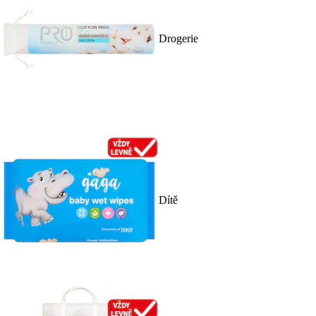
Drogerie
Dítě