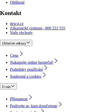
Oblíbené
Kontakt
itesco.cz
Zákaznické centrum - 800 222 555
Naše obchody
Užitečné odkazy
Cena
Nakupujte online bezpečně
Podmínky používání
Soukromí a cookies
O nás
Přístupnost
Podívejte se, kam doručujeme