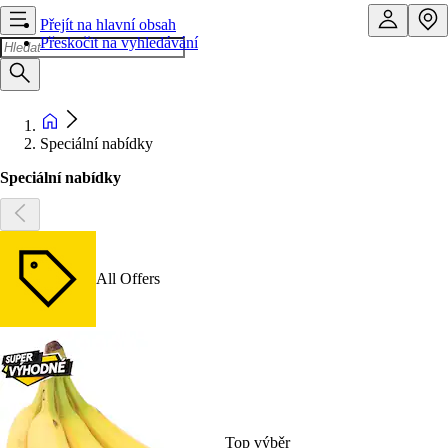
Přejít na hlavní obsah
Přeskočit na vyhledávání
Speciální nabídky
Speciální nabídky
All Offers
Top výběr