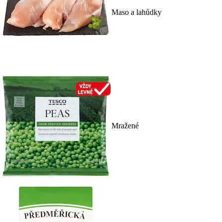
Maso a lahůdky
Mražené