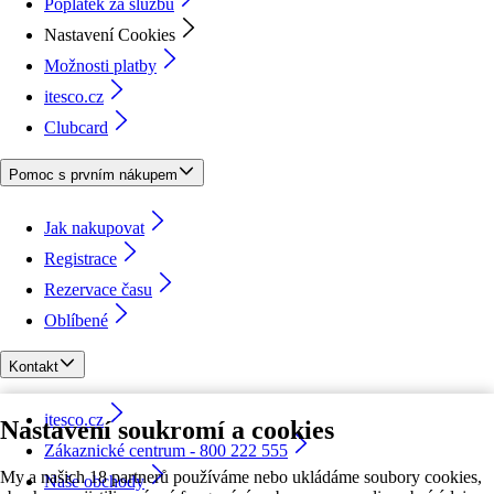
Poplatek za službu
Nastavení Cookies
Možnosti platby
itesco.cz
Clubcard
Pomoc s prvním nákupem
Jak nakupovat
Registrace
Rezervace času
Oblíbené
Kontakt
itesco.cz
Nastavení soukromí a cookies
Zákaznické centrum - 800 222 555
My a našich 18 partnerů používáme nebo ukládáme soubory cookies,
Naše obchody