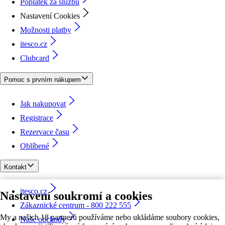
Poplatek za službu
Nastavení Cookies
Možnosti platby
itesco.cz
Clubcard
Pomoc s prvním nákupem
Jak nakupovat
Registrace
Rezervace času
Oblíbené
Kontakt
itesco.cz
Nastavení soukromí a cookies
Zákaznické centrum - 800 222 555
My a našich 18 partnerů používáme nebo ukládáme soubory cookies,
Naše obchody