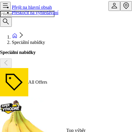
Přejít na hlavní obsah
Přeskočit na vyhledávání
Speciální nabídky
Speciální nabídky
All Offers
Top výběr