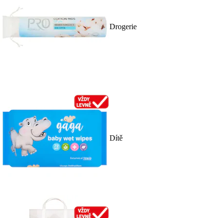
Drogerie
Dítě