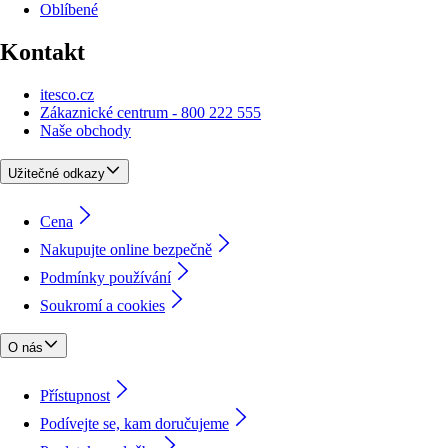
Oblíbené
Kontakt
itesco.cz
Zákaznické centrum - 800 222 555
Naše obchody
Užitečné odkazy
Cena
Nakupujte online bezpečně
Podmínky používání
Soukromí a cookies
O nás
Přístupnost
Podívejte se, kam doručujeme