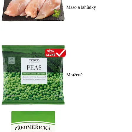
Maso a lahůdky
Mražené