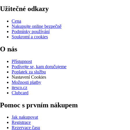
Užitečné odkazy
Cena
Nakupujte online bezpečně
Podmínky používání
Soukromí a cookies
O nás
Přístupnost
Podívejte se, kam doručujeme
Poplatek za službu
Nastavení Cookies
Možnosti platby
itesco.cz
Clubcard
Pomoc s prvním nákupem
Jak nakupovat
Registrace
Rezervace času