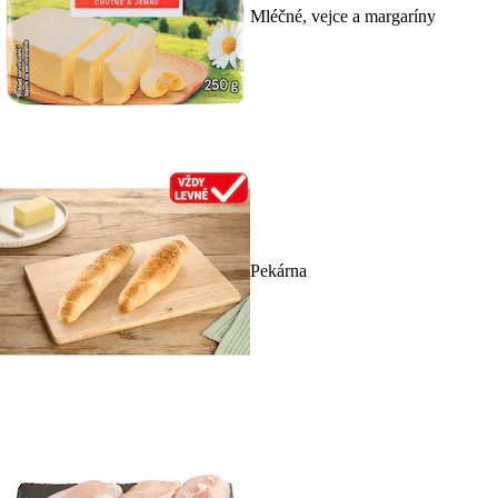
Mléčné, vejce a margaríny
Pekárna