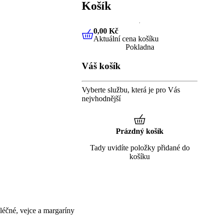
Košík
0,00 Kč
Aktuální cena košíku
0,00 Kč
Aktuální cena košíku
Pokladna
Váš košík
Vyberte službu, která je pro Vás
nejvhodnější
Prázdný košík
Tady uvidíte položky přidané do
košíku
éčné, vejce a margaríny