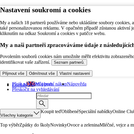
Nastavení soukromí a cookies
My a našich 18 partnerů používáme nebo ukládáme soubory cookies, ab
také personalizovanou reklamu. V opačném případě zůstanou aktivní j
kliknutím na odkaz Soukromí a cookies v patičce webu.
My a naši partneři zpracováváme údaje z následující
Povolením souborů cookies nám umožníte měřit efektivitu zobrazeného o
identifikovat vaše zařízení.
Seznam partnerů.
Přijmout vše
Odmítnout vše
Vlastní nastavení
Přejít na hlavní obsah
Můj první nákup
Nápověda
English
Přeskočit na vyhledávání
Koupit teď
Oblíbené
Speciální nabídky
Online Clu
Všechny kategorie
Top výběr
Zpátky do školy
Novinky
Ovoce a zelenina
Mléčné, vejce a m