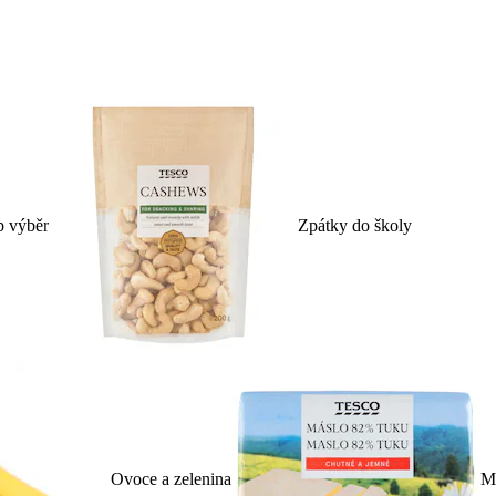
p výběr
Zpátky do školy
Ovoce a zelenina
Ml