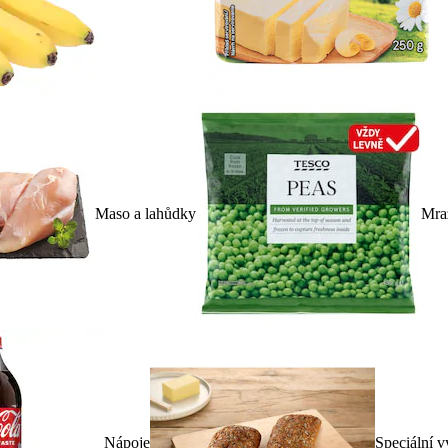
Maso a lahůdky
Mra
Nápoje
Speciální v