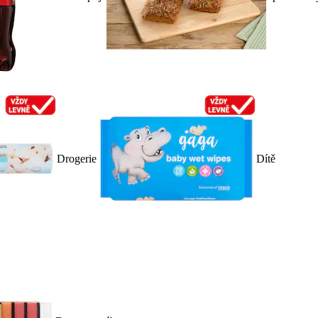
Drogerie
Dítě