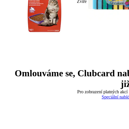
Zvíře
Omlouváme se, Clubcard nabíd
ji
Pro zobrazení platných akcí 
Speciální nabí