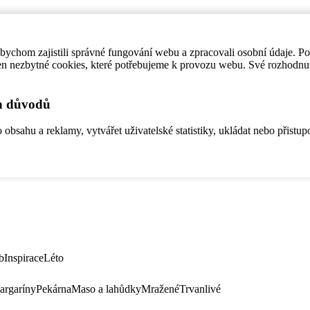
ychom zajistili správné fungování webu a zpracovali osobní údaje. P
en nezbytné cookies, které potřebujeme k provozu webu. Své rozhodnu
ch důvodů
bsahu a reklamy, vytvářet uživatelské statistiky, ukládat nebo přistup
b
Inspirace
Léto
argaríny
Pekárna
Maso a lahůdky
Mražené
Trvanlivé