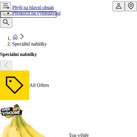
Přejít na hlavní obsah
Přeskočit na vyhledávání
Speciální nabídky
Speciální nabídky
All Offers
Top výběr