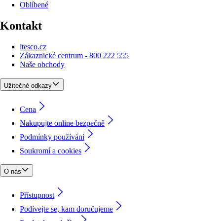
Oblíbené
Kontakt
itesco.cz
Zákaznické centrum - 800 222 555
Naše obchody
Užitečné odkazy
Cena
Nakupujte online bezpečně
Podmínky používání
Soukromí a cookies
O nás
Přístupnost
Podívejte se, kam doručujeme