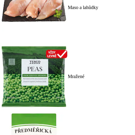
Maso a lahůdky
Mražené