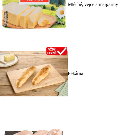
Mléčné, vejce a margaríny
Pekárna