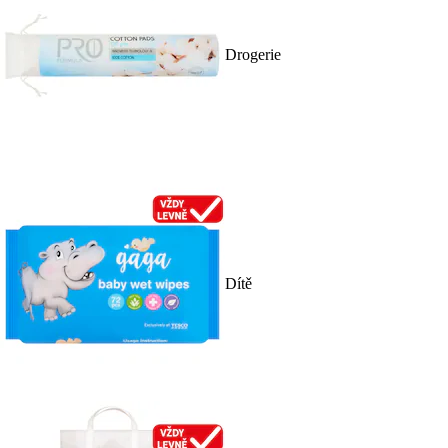
Drogerie
Dítě