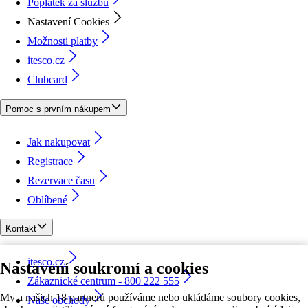
Poplatek za službu
Nastavení Cookies
Možnosti platby
itesco.cz
Clubcard
Pomoc s prvním nákupem
Jak nakupovat
Registrace
Rezervace času
Oblíbené
Kontakt
itesco.cz
Nastavení soukromí a cookies
Zákaznické centrum - 800 222 555
My a našich 18 partnerů používáme nebo ukládáme soubory cookies,
Naše obchody