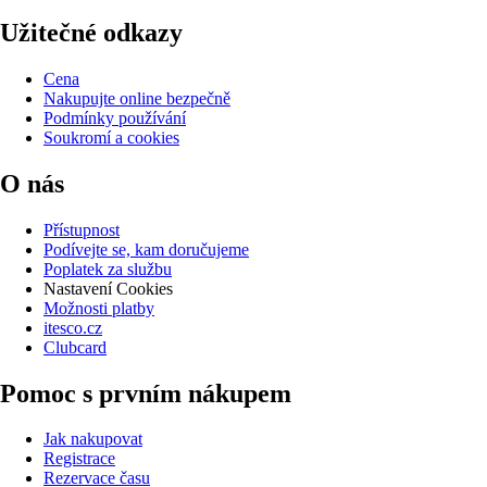
Užitečné odkazy
Cena
Nakupujte online bezpečně
Podmínky používání
Soukromí a cookies
O nás
Přístupnost
Podívejte se, kam doručujeme
Poplatek za službu
Nastavení Cookies
Možnosti platby
itesco.cz
Clubcard
Pomoc s prvním nákupem
Jak nakupovat
Registrace
Rezervace času