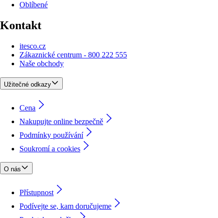
Oblíbené
Kontakt
itesco.cz
Zákaznické centrum - 800 222 555
Naše obchody
Užitečné odkazy
Cena
Nakupujte online bezpečně
Podmínky používání
Soukromí a cookies
O nás
Přístupnost
Podívejte se, kam doručujeme