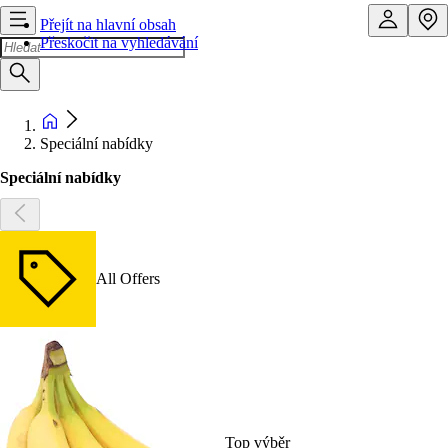
Přejít na hlavní obsah
Přeskočit na vyhledávání
Speciální nabídky
Speciální nabídky
All Offers
Top výběr