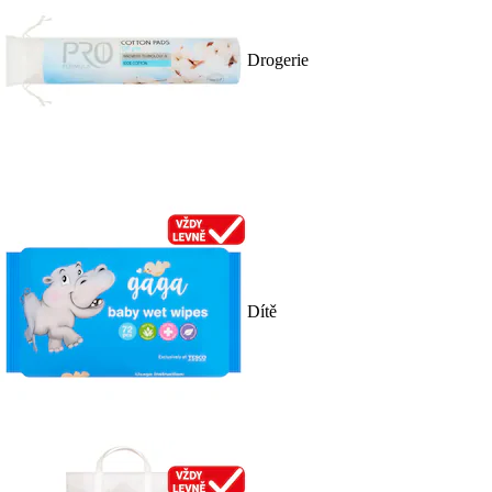
Drogerie
Dítě