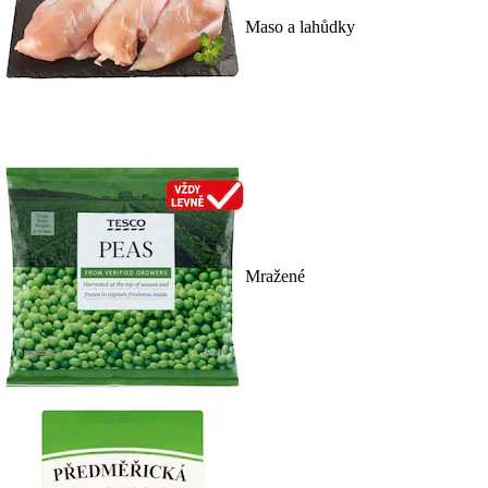
Maso a lahůdky
Mražené