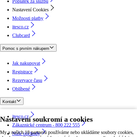
Poplatek za službu
Nastavení Cookies
Možnosti platby
itesco.cz
Clubcard
Pomoc s prvním nákupem
Jak nakupovat
Registrace
Rezervace času
Oblíbené
Kontakt
itesco.cz
Nastavení soukromí a cookies
Zákaznické centrum - 800 222 555
My a našich 18 partnerů používáme nebo ukládáme soubory cookies,
Naše obchody