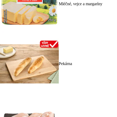
Mléčné, vejce a margaríny
Pekárna