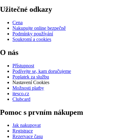
Užitečné odkazy
Cena
Nakupujte online bezpečně
Podmínky používání
Soukromí a cookies
O nás
Přístupnost
Podívejte se, kam doručujeme
Poplatek za službu
Nastavení Cookies
Možnosti platby
itesco.cz
Clubcard
Pomoc s prvním nákupem
Jak nakupovat
Registrace
Rezervace času