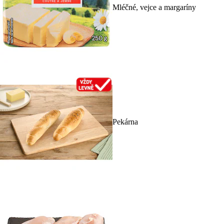
Mléčné, vejce a margaríny
Pekárna