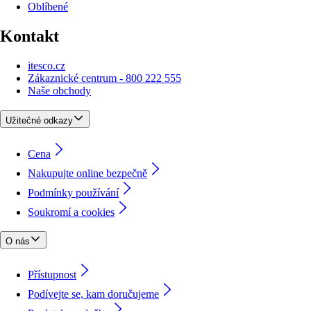
Oblíbené
Kontakt
itesco.cz
Zákaznické centrum - 800 222 555
Naše obchody
Užitečné odkazy
Cena
Nakupujte online bezpečně
Podmínky používání
Soukromí a cookies
O nás
Přístupnost
Podívejte se, kam doručujeme