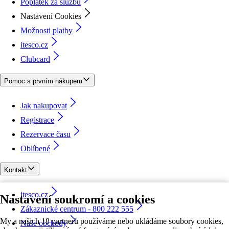
Poplatek za službu
Nastavení Cookies
Možnosti platby
itesco.cz
Clubcard
Pomoc s prvním nákupem
Jak nakupovat
Registrace
Rezervace času
Oblíbené
Kontakt
itesco.cz
Nastavení soukromí a cookies
Zákaznické centrum - 800 222 555
My a našich 18 partnerů používáme nebo ukládáme soubory cookies,
Naše obchody