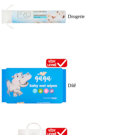
Drogerie
Dítě