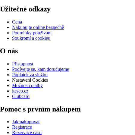
Užitečné odkazy
Cena
Nakupujte online bezpečně
Podmínky používání
Soukromí a cookies
O nás
Přístupnost
Podívejte se, kam doručujeme
Poplatek za službu
Nastavení Cookies
Možnosti platby
itesco.cz
Clubcard
Pomoc s prvním nákupem
Jak nakupovat
Registrace
Rezervace času