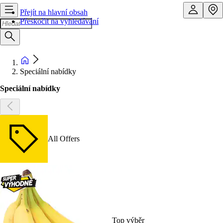
Přejít na hlavní obsah
Přeskočit na vyhledávání
Speciální nabídky
Speciální nabídky
All Offers
Top výběr