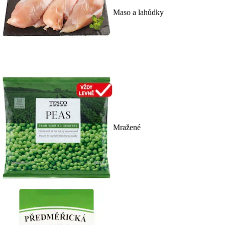
Maso a lahůdky
Mražené